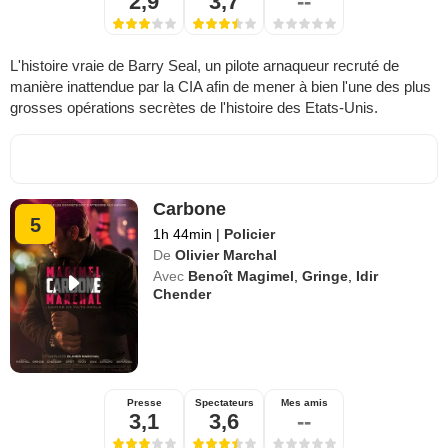
2,9
3,7
--
L'histoire vraie de Barry Seal, un pilote arnaqueur recruté de
manière inattendue par la CIA afin de mener à bien l'une des plus
grosses opérations secrètes de l'histoire des Etats-Unis.
Carbone
5
1h 44min
|
Policier
De
Olivier Marchal
Avec
Benoît Magimel
,
Gringe
,
Idir
Chender
Presse
Spectateurs
Mes amis
3,1
3,6
--