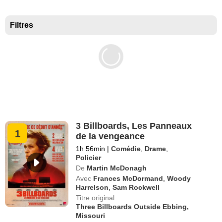
Meilleurs documentaires selon la presse
Filtres
3 Billboards, Les Panneaux
1
de la vengeance
1h 56min
|
Comédie
,
Drame
,
Policier
De
Martin McDonagh
Avec
Frances McDormand
,
Woody
Harrelson
,
Sam Rockwell
Titre original
Three Billboards Outside Ebbing,
Missouri