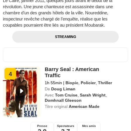
Le Caire, janvier 2011, quelques jours avant le début de la
révolution. Une jeune chanteuse est assassinée dans une
chambre d’un des grands hôtels de la ville. Noureddine,
inspecteur revêche chargé de l’enquête, réalise que les
coupables pourraient être liés au président Moubarak.
STREAMING
Barry Seal : American
4
Traffic
1h 55min
|
Biopic
,
Policier
,
Thriller
De
Doug Liman
Avec
Tom Cruise
,
Sarah Wright
,
Domhnall Gleeson
Titre original
American Made
Presse
Spectateurs
Mes amis