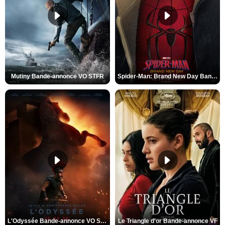
Mutiny Bande-annonce VO STFR
Spider-Man: Brand New Day Bande-annonce VO STFR
L'Odyssée Bande-annonce VO STFR
Le Triangle d'or Bande-annonce VF