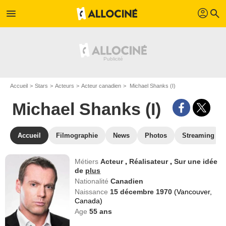
profil
menu
search
Accueil
Stars
Acteurs
Acteur canadien
Michael Shanks (I)
Michael Shanks (I)
Accueil
Filmographie
News
Photos
Streaming
Métiers
Acteur
,
Réalisateur
,
Sur une idée
de
plus
Nationalité
Canadien
Naissance
15 décembre 1970
(Vancouver,
Canada)
Age
55
ans