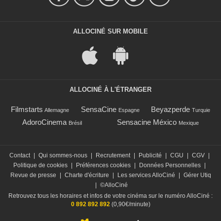
ALLOCINÉ SUR MOBILE
ALLOCINÉ À L'ÉTRANGER
Filmstarts
SensaCine
Beyazperde
Allemagne
Espagne
Turquie
AdoroCinema
Sensacine México
Brésil
Mexique
Contact
|
Qui sommes-nous
|
Recrutement
|
Publicité
|
CGU
|
CGV
|
Politique de cookies
|
Préférences cookies
|
Données Personnelles
|
Revue de presse
|
Charte d'écriture
|
Les services AlloCiné
|
Gérer Utiq
|
©AlloCiné
Retrouvez tous les horaires et infos de votre cinéma sur le numéro AlloCiné :
0 892 892 892
(0,90€/minute)