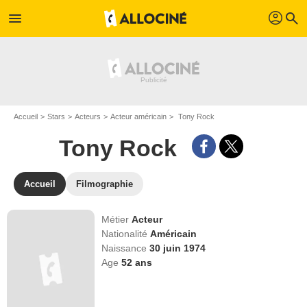
profil
menu
search
Accueil
Stars
Acteurs
Acteur américain
Tony Rock
Tony Rock
Accueil
Filmographie
Métier
Acteur
Nationalité
Américain
Naissance
30 juin 1974
Age
52
ans