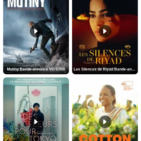
Mutiny Bande-annonce VO STFR
Les Silences de Riyad Bande-annonce VO STFR