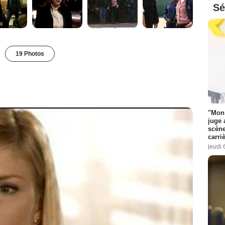
Sé
19 Photos
"Mon 
juge 
scène
carri
jeudi 