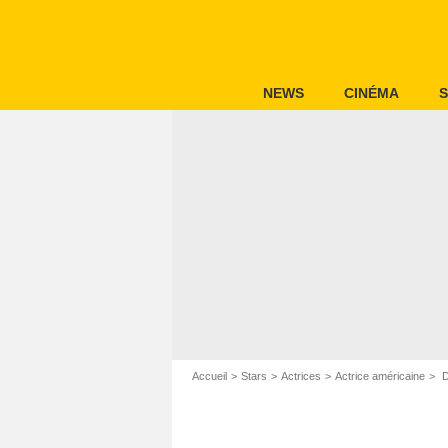
NEWS
CINÉMA
S
Accueil
Stars
Actrices
Actrice américaine
D