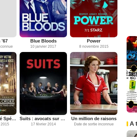
 ’67
Blue Bloods
Power
inconnue
10 janvier 2017
8 novembre 2015
New York Unité Spéciale
Suits : avocats sur mesure
Un million de raisons
A 
 2015
17 février 2014
Date de sortie inconnue