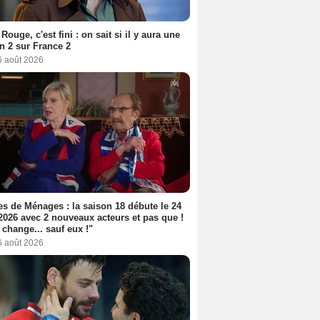
Rouge, c'est fini : on sait si il y aura une
n 2 sur France 2
6 août 2026
s de Ménages : la saison 18 débute le 24
2026 avec 2 nouveaux acteurs et pas que !
 change... sauf eux !"
6 août 2026