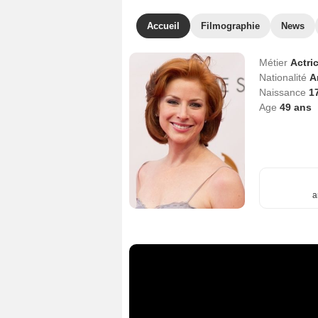
Accueil
Filmographie
News
Métier
Actri
Nationalité
A
Naissance
1
Age
49
ans
a