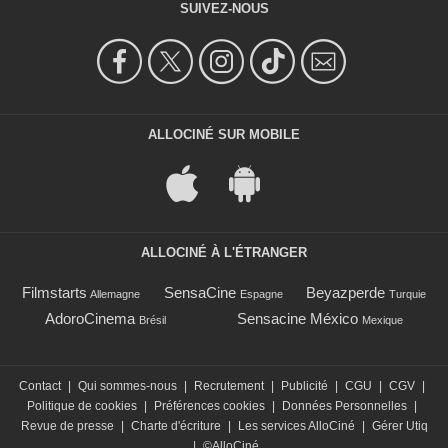
SUIVEZ-NOUS
ALLOCINÉ SUR MOBILE
ALLOCINÉ À L'ÉTRANGER
Filmstarts
SensaCine
Beyazperde
Allemagne
Espagne
Turquie
AdoroCinema
Sensacine México
Brésil
Mexique
Contact
|
Qui sommes-nous
|
Recrutement
|
Publicité
|
CGU
|
CGV
|
Politique de cookies
|
Préférences cookies
|
Données Personnelles
|
Revue de presse
|
Charte d'écriture
|
Les services AlloCiné
|
Gérer Utiq
|
©AlloCiné