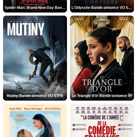
Spider-Man: Brand New Day Bande-annonce VO STFR
L'Odyssée Bande-annonce VO STFR
Mutiny Bande-annonce VO STFR
Le Triangle d'or Bande-annonce VF