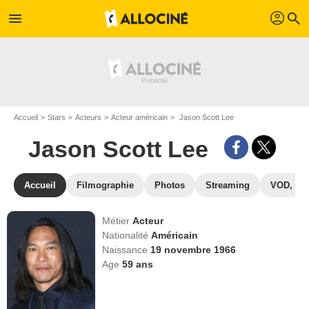
profil
menu
search
Accueil
Stars
Acteurs
Acteur américain
Jason Scott Lee
Jason Scott Lee
Accueil
Filmographie
Photos
Streaming
VOD, DV
Métier
Acteur
Nationalité
Américain
Naissance
19 novembre 1966
Age
59
ans