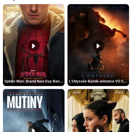
Spider-Man: Brand New Day Bande-annonce VO STFR
L'Odyssée Bande-annonce VO STFR