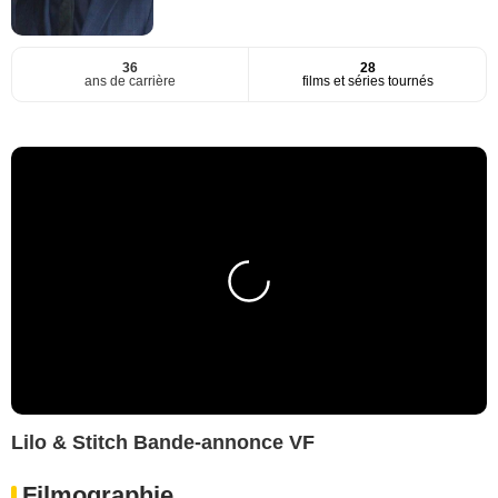
36
28
ans de carrière
films et séries tournés
Lilo & Stitch Bande-annonce VF
Filmographie