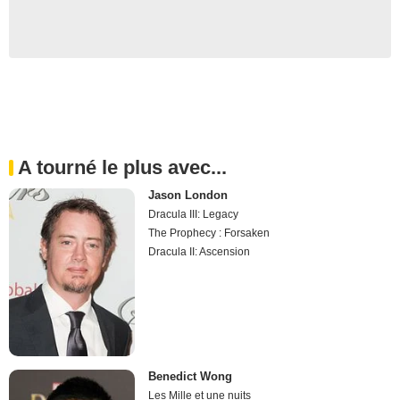
A tourné le plus avec...
Jason London
Dracula III: Legacy
The Prophecy : Forsaken
Dracula II: Ascension
Benedict Wong
Les Mille et une nuits