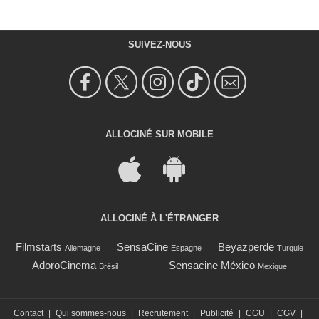
SUIVEZ-NOUS
ALLOCINÉ SUR MOBILE
ALLOCINÉ À L'ÉTRANGER
Filmstarts
SensaCine
Beyazperde
Allemagne
Espagne
Turquie
AdoroCinema
Sensacine México
Brésil
Mexique
Contact
|
Qui sommes-nous
|
Recrutement
|
Publicité
|
CGU
|
CGV
|