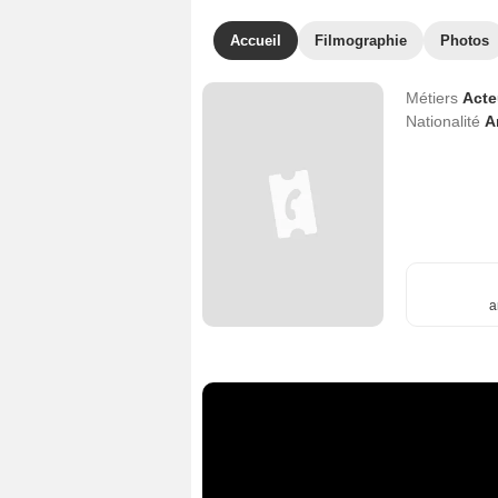
Accueil
Filmographie
Photos
Métiers
Act
Nationalité
A
a