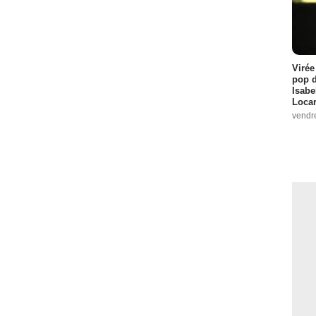
Virée
pop d
Isabe
Loca
vendr