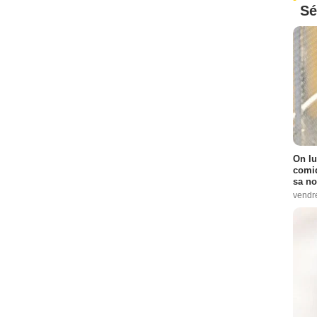
Sé
On lu
comiq
sa no
vendr