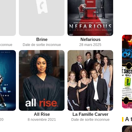
Brine
Nefarious
inconnue
Date de sortie inconnue
28 mars 2025
All Rise
La Famille Carver
A 
020
8 novembre 2021
Date de sortie inconnue