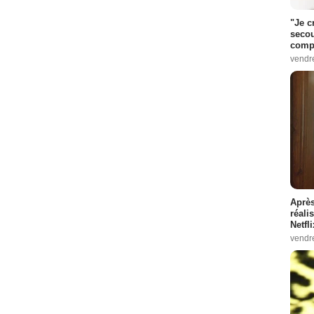
"Je c
secou
compo
vendr
Après
réali
Netfl
vendr