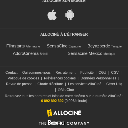
ALLOCINÉ SUR MOBILE
ALLOCINÉ À L'ÉTRANGER
Filmstarts
SensaCine
Beyazperde
Allemagne
Espagne
Turquie
AdoroCinema
Sensacine México
Brésil
Mexique
Contact
|
Qui sommes-nous
|
Recrutement
|
Publicité
|
CGU
|
CGV
|
Politique de cookies
|
Préférences cookies
|
Données Personnelles
|
Revue de presse
|
Charte d'écriture
|
Les services AlloCiné
|
Gérer Utiq
|
©AlloCiné
Retrouvez tous les horaires et infos de votre cinéma sur le numéro AlloCiné :
0 892 892 892
(0,90€/minute)