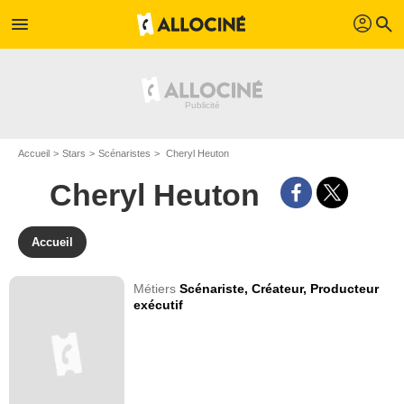
profil
menu
search
Accueil
Stars
Scénaristes
Cheryl Heuton
Cheryl Heuton
Accueil
Métiers
Scénariste,
Créateur,
Producteur
exécutif