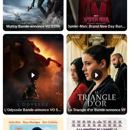
Mutiny Bande-annonce VO STFR
Spider-Man: Brand New Day Bande-annonce VO STFR
L'Odyssée Bande-annonce VO STFR
Le Triangle d'or Bande-annonce VF