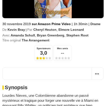
30 novembre 2019
sur Amazon Prime Video
|
1h 30min
|
Drame
De
Kevin Bray
Par
Cheryl Heuton
,
Elmore Leonard
|
Avec
Amanda Schull
,
Bryan Greenberg
,
Stephen Root
Titre original
The Arrangement
Spectateurs
Mes amis
3,0
--
Synopsis
Lourdes Nieves, une Colombienne abandonne un passé
mystérieux et tragique pour forger une nouvelle vie à Miami en
épousant Billy Whitley, un politicien tant ambitieux que bien