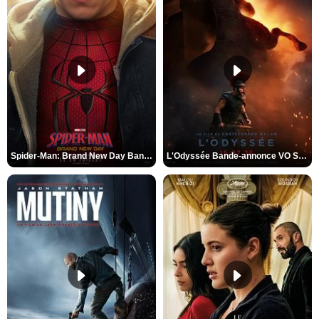
Spider-Man: Brand New Day Bande-annonce VO STFR
L'Odyssée Bande-annonce VO STFR