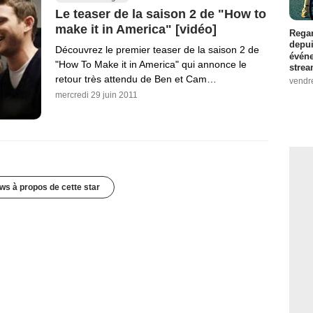
Le teaser de la saison 2 de "How to
make it in America" [vidéo]
Regar
depui
Découvrez le premier teaser de la saison 2 de
événe
"How To Make it in America" qui annonce le
strea
retour très attendu de Ben et Cam…
vendr
mercredi 29 juin 2011
ws à propos de cette star