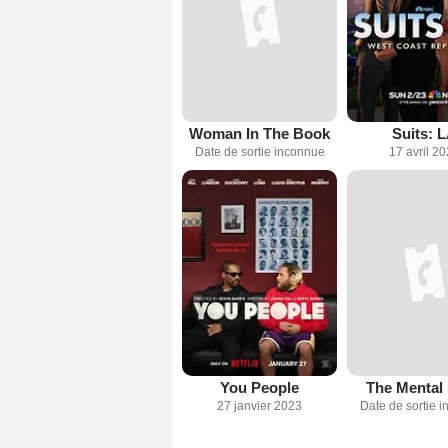
Woman In The Book
Suits: 
Date de sortie inconnue
17 avril 2
You People
The Mental 
27 janvier 2023
Date de sortie 