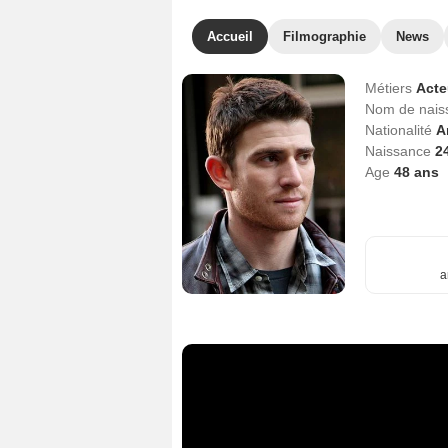
Accueil
Filmographie
News
Métiers
Act
Nom de nai
Nationalité
A
Naissance
2
Age
48
ans
a