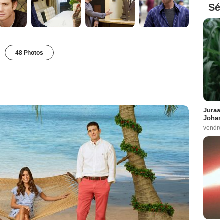
Sé
48 Photos
Juras
Johan
vendr