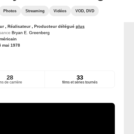
Photos
Streaming
Vidéos
VOD, DVD
eur
,
Réalisateur
,
Producteur délégué
plus
ssance
Bryan E. Greenberg
méricain
4 mai 1978
28
33
ns de carrière
films et séries tournés