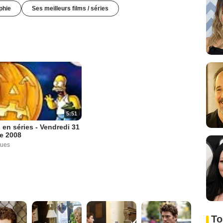
phie
Ses meilleurs films / séries
5:51
 en séries - Vendredi 31
e 2008
vues
To