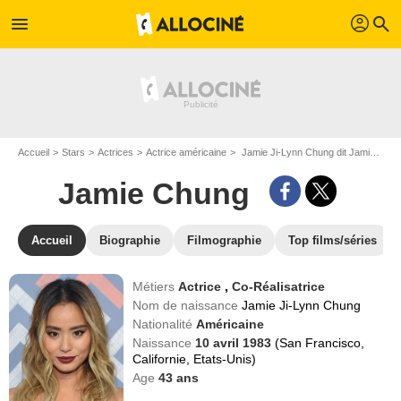
profil
menu
search
Accueil
Stars
Actrices
Actrice américaine
Jamie Ji-Lynn Chung dit Jamie Chung
Jamie Chung
Accueil
Biographie
Filmographie
Top films/séries
Métiers
Actrice
,
Co-Réalisatrice
Nom de naissance
Jamie Ji-Lynn Chung
Nationalité
Américaine
Naissance
10 avril 1983
(San Francisco,
Californie, Etats-Unis)
Age
43
ans