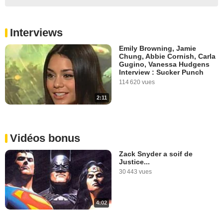
Interviews
Emily Browning, Jamie
Chung, Abbie Cornish, Carla
Gugino, Vanessa Hudgens
Interview : Sucker Punch
114 620 vues
2:11
Vidéos bonus
Zack Snyder a soif de
Justice...
30 443 vues
4:02