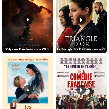
L'Odyssée Bande-annonce VO STFR
Le Triangle d'or Bande-annonce VF