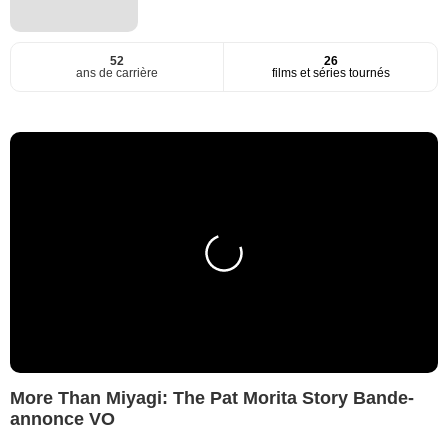
52
26
ans de carrière
films et séries tournés
More Than Miyagi: The Pat Morita Story Bande-
annonce VO