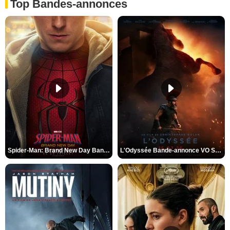
Top Bandes-annonces
Spider-Man: Brand New Day Bande-annonce VO STFR
L'Odyssée Bande-annonce VO STFR