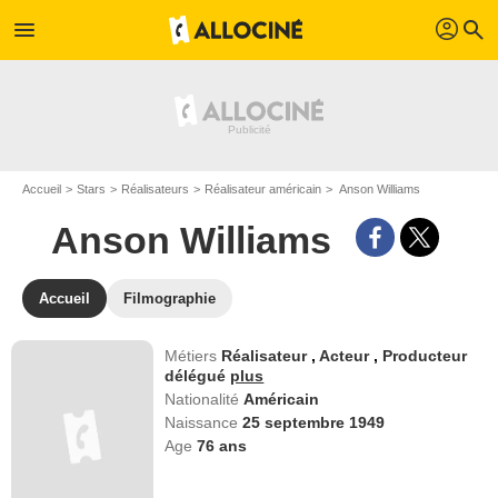
profil
menu
search
Accueil
Stars
Réalisateurs
Réalisateur américain
Anson Williams
Anson Williams
Accueil
Filmographie
Métiers
Réalisateur
,
Acteur
,
Producteur
délégué
plus
Nationalité
Américain
Naissance
25 septembre 1949
Age
76
ans