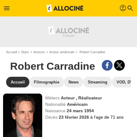
profil
menu
search
Accueil
Stars
Acteurs
Acteur américain
Robert Carradine
Robert Carradine
Accueil
Filmographie
News
Streaming
VOD, DVD
Métiers
Acteur
,
Réalisateur
Nationalité
Américain
Naissance
24 mars 1954
Décès
23 février 2026
à l'age de 71 ans