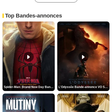
Top Bandes-annonces
Spider-Man: Brand New Day Bande-annonce VO STFR
L'Odyssée Bande-annonce VO STFR