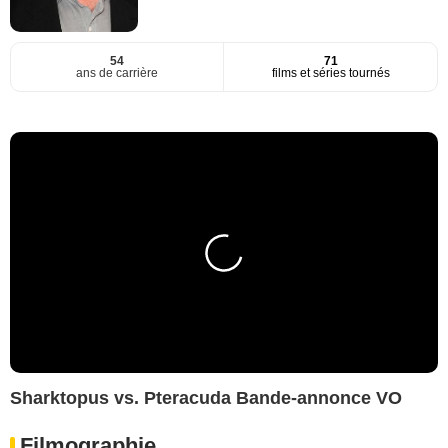
54
71
ans de carrière
films et séries tournés
Sharktopus vs. Pteracuda Bande-annonce VO
Filmographie