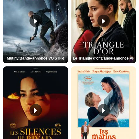
Mutiny Bande-annonce VO STFR
Le Triangle d'or Bande-annonce VF