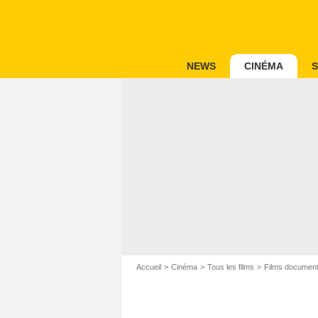
NEWS
CINÉMA
S
Accueil
Cinéma
Tous les films
Films document