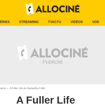
ÉRIES
STREAMING
TVACTU
VIDÉOS
VOD
aires
A Fuller Life de Samantha Fuller
A Fuller Life