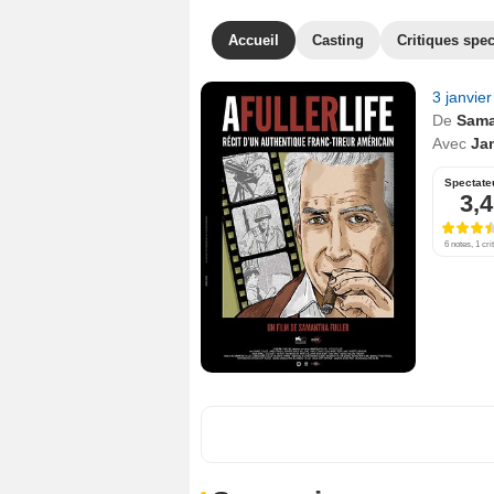
Accueil
Casting
Critiques spec
3 janvie
De
Sama
Avec
Ja
Spectate
3,4
6 notes, 1 cri