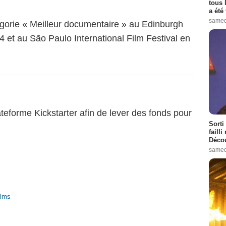
tous 
a été 
samed
gorie « Meilleur documentaire » au Edinburgh
14 et au São Paulo International Film Festival en
lateforme Kickstarter afin de lever des fonds pour
Sorti
failli
Décou
samed
ilms