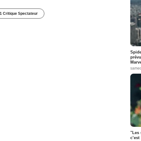
1 Critique Spectateur
Spide
prévu
Marve
samed
"Les 
c’est