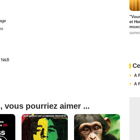
"Vous
age
et He
muscl
es
samed
t N&B
Ce
A F
A F
, vous pourriez aimer ...