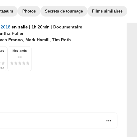
tateurs
Photos
Secrets de tournage
Films similaires
r 2018
en salle
|
1h 20min
|
Documentaire
ntha Fuller
mes Franco
,
Mark Hamill
,
Tim Roth
urs
Mes amis
--
tique