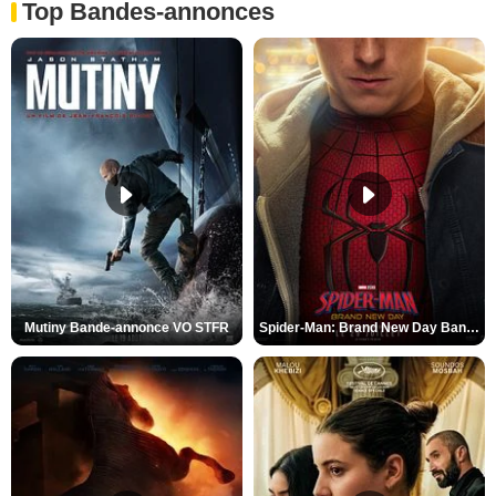
Top Bandes-annonces
Mutiny Bande-annonce VO STFR
Spider-Man: Brand New Day Bande-annonce VO STFR