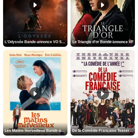
L'Odyssée Bande-annonce VO STFR
Le Triangle d'or Bande-annonce VF
Les Matins merveilleux Bande-annonce VF
De la Comédie-Française Teaser VF