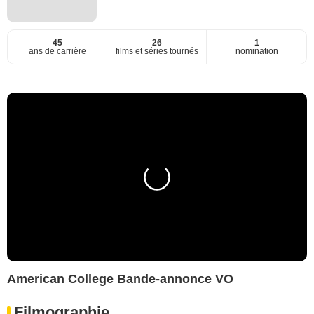
45
26
1
ans de carrière
films et séries tournés
nomination
American College Bande-annonce VO
Filmographie