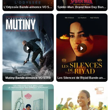
L'Odyssée Bande-annonce VO STFR
Spider-Man: Brand New Day Bande-annonce VO STFR
Mutiny Bande-annonce VO STFR
Les Silences de Riyad Bande-annonce VO STFR