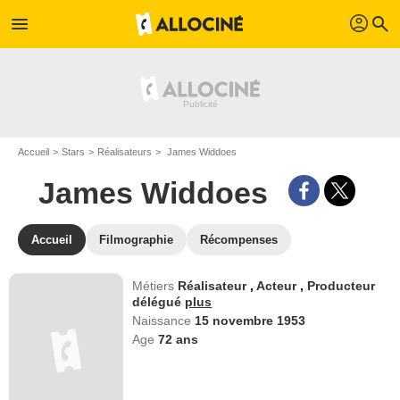
profil
menu
search
Accueil
Stars
Réalisateurs
James Widdoes
James Widdoes
Accueil
Filmographie
Récompenses
Métiers
Réalisateur
,
Acteur
,
Producteur
délégué
plus
Naissance
15 novembre 1953
Age
72
ans