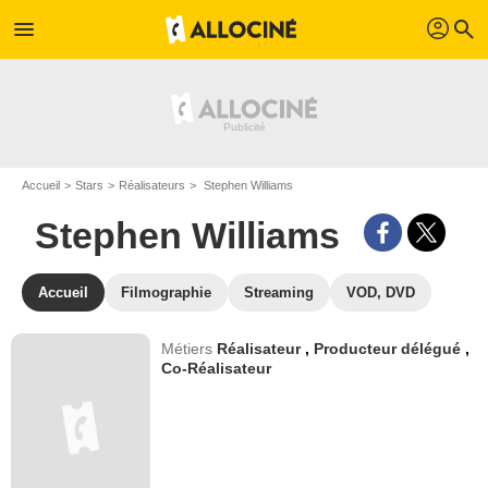
profil
menu
search
Accueil
Stars
Réalisateurs
Stephen Williams
Stephen Williams
Accueil
Filmographie
Streaming
VOD, DVD
Métiers
Réalisateur
,
Producteur délégué
,
Co-Réalisateur