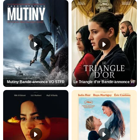
Mutiny Bande-annonce VO STFR
Le Triangle d'or Bande-annonce VF