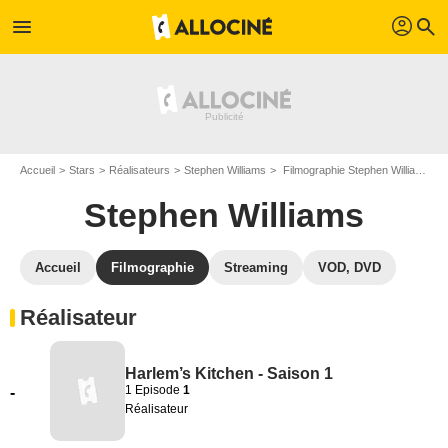
profil
menu
search
Accueil
Stars
Réalisateurs
Stephen Williams
Filmographie Stephen Williams
Stephen Williams
Accueil
Filmographie
Streaming
VOD, DVD
Réalisateur
Harlem’s Kitchen - Saison 1
1 Episode
1
-
Réalisateur