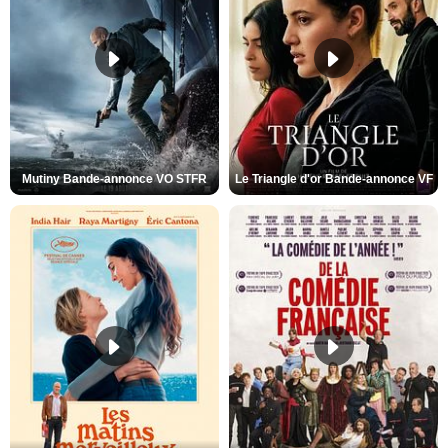
Mutiny Bande-annonce VO STFR
Le Triangle d'or Bande-annonce VF