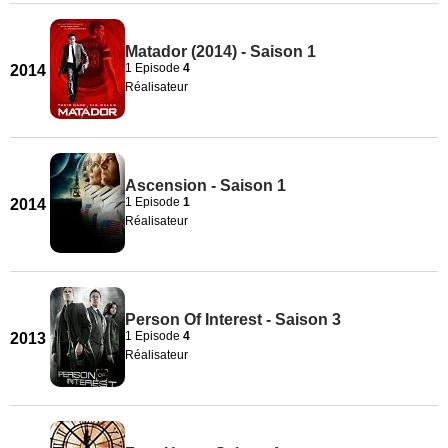
Matador (2014) - Saison 1
1 Episode
4
2014
Réalisateur
Ascension - Saison 1
1 Episode
1
2014
Réalisateur
Person Of Interest - Saison 3
1 Episode
4
2013
Réalisateur