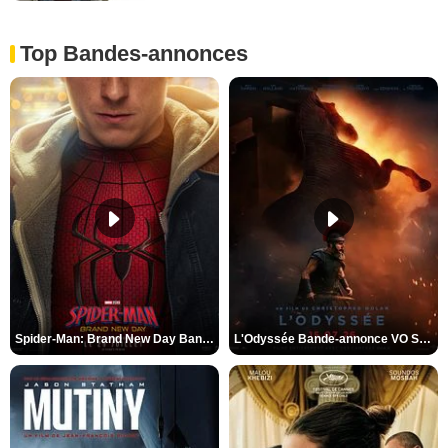
Top Bandes-annonces
Spider-Man: Brand New Day Bande-annonce VO STFR
L'Odyssée Bande-annonce VO STFR