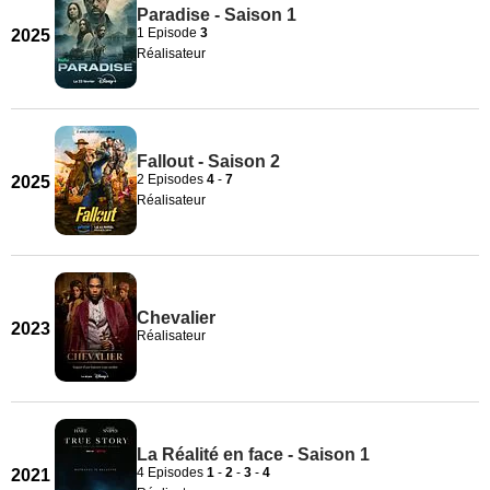
Paradise - Saison 1
1 Episode
3
2025
Réalisateur
Fallout - Saison 2
2 Episodes
4
-
7
2025
Réalisateur
Chevalier
2023
Réalisateur
La Réalité en face - Saison 1
4 Episodes
1
-
2
-
3
-
4
2021