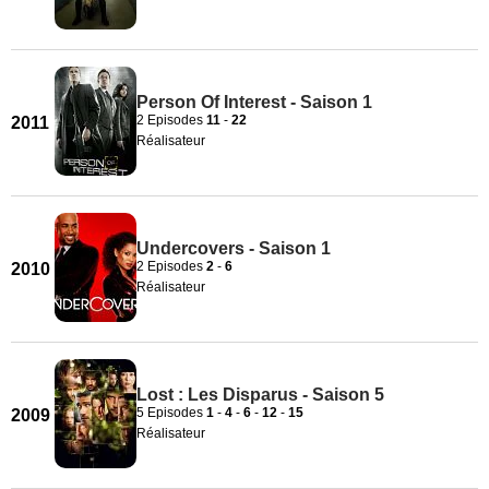
Person Of Interest - Saison 1
2 Episodes
11
-
22
2011
Réalisateur
Undercovers - Saison 1
2 Episodes
2
-
6
2010
Réalisateur
Lost : Les Disparus - Saison 5
5 Episodes
1
-
4
-
6
-
12
-
15
2009
Réalisateur