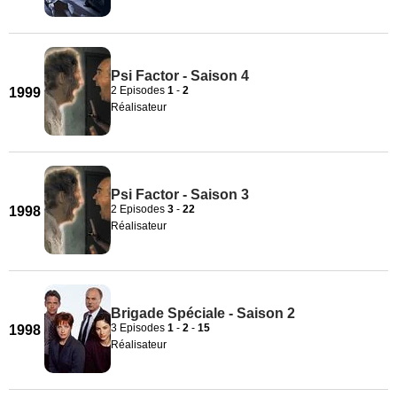
Psi Factor - Saison 4
2 Episodes
1
-
2
1999
Réalisateur
Psi Factor - Saison 3
2 Episodes
3
-
22
1998
Réalisateur
Brigade Spéciale - Saison 2
3 Episodes
1
-
2
-
15
1998
Réalisateur