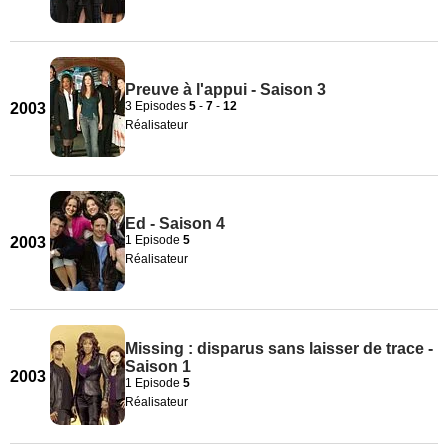
Preuve à l'appui - Saison 3
3 Episodes
5
-
7
-
12
2003
Réalisateur
Ed - Saison 4
1 Episode
5
2003
Réalisateur
Missing : disparus sans laisser de trace -
Saison 1
2003
1 Episode
5
Réalisateur