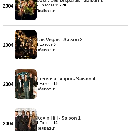
Lost : Les Disparus - Saison 1
2 Episodes
11
-
20
2004
Réalisateur
Las Vegas - Saison 2
1 Episode
5
2004
Réalisateur
Preuve à l'appui - Saison 4
1 Episode
16
2004
Réalisateur
Kevin Hill - Saison 1
1 Episode
12
2004
Réalisateur