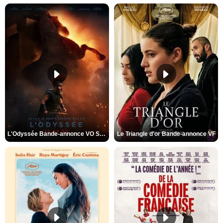
L'Odyssée Bande-annonce VO STFR
Le Triangle d'or Bande-annonce VF