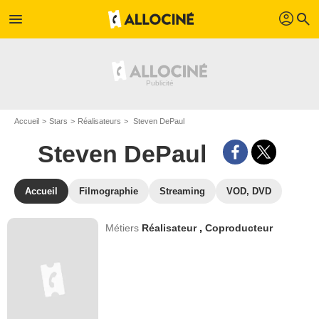
profil
menu
search
Accueil
Stars
Réalisateurs
Steven DePaul
Steven DePaul
Accueil
Filmographie
Streaming
VOD, DVD
Métiers
Réalisateur
,
Coproducteur