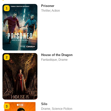
Prisoner
1
Thriller
,
Action
House of the Dragon
2
Fantastique
,
Drame
Silo
3
Drame
,
Science Fiction