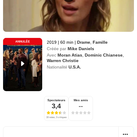
ANNULÉE
2019
|
60 min
|
Drame
,
Famille
Créée par
Mike Daniels
Avec
Moran Atias
,
Dominic Chianese
,
Warren Christie
Nationalité
U.S.A.
Spectateurs
Mes amis
3,4
--
16 notes, 3 critiques