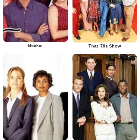
Becker
That '70s Show