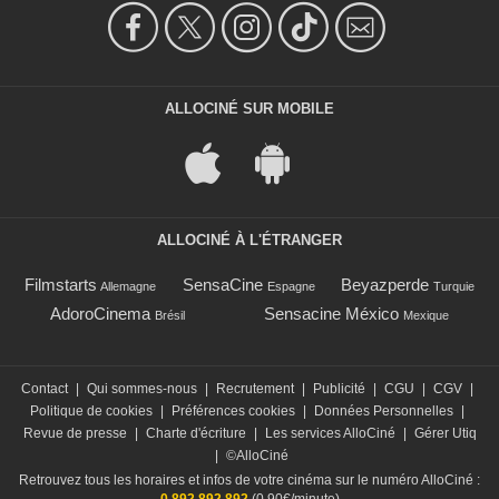
ALLOCINÉ SUR MOBILE
ALLOCINÉ À L'ÉTRANGER
Filmstarts
SensaCine
Beyazperde
Allemagne
Espagne
Turquie
AdoroCinema
Sensacine México
Brésil
Mexique
Contact
|
Qui sommes-nous
|
Recrutement
|
Publicité
|
CGU
|
CGV
|
Politique de cookies
|
Préférences cookies
|
Données Personnelles
|
Revue de presse
|
Charte d'écriture
|
Les services AlloCiné
|
Gérer Utiq
|
©AlloCiné
Retrouvez tous les horaires et infos de votre cinéma sur le numéro AlloCiné :
0 892 892 892
(0,90€/minute)