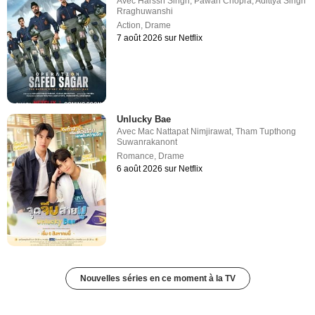
Avec
Harssh Singh
,
Pawan Chopra
,
Adittya Singh
Rraghuwanshi
Action
,
Drame
7 août 2026 sur Netflix
Unlucky Bae
Avec
Mac Nattapat Nimjirawat
,
Tham Tupthong
Suwanrakanont
Romance
,
Drame
6 août 2026 sur Netflix
Nouvelles séries en ce moment à la TV