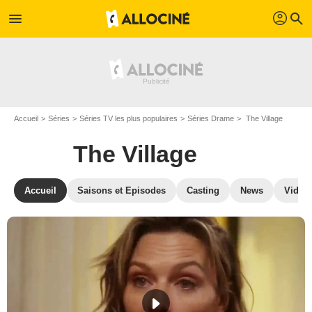
profil
menu
search
Accueil
Séries
Séries TV les plus populaires
Séries Drame
The Village
The Village
Accueil
Saisons et Episodes
Casting
News
Vidéo