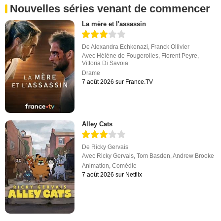
Nouvelles séries venant de commencer
La mère et l'assassin
De
Alexandra Echkenazi
,
Franck Ollivier
Avec
Hélène de Fougerolles
,
Florent Peyre
,
Vittoria Di Savoia
Drame
7 août 2026 sur France.TV
Alley Cats
De
Ricky Gervais
Avec
Ricky Gervais
,
Tom Basden
,
Andrew Brooke
Animation
,
Comédie
7 août 2026 sur Netflix