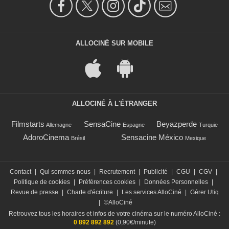
ALLOCINÉ SUR MOBILE
ALLOCINÉ À L'ÉTRANGER
Filmstarts
SensaCine
Beyazperde
Allemagne
Espagne
Turquie
AdoroCinema
Sensacine México
Brésil
Mexique
Contact
|
Qui sommes-nous
|
Recrutement
|
Publicité
|
CGU
|
CGV
|
Politique de cookies
|
Préférences cookies
|
Données Personnelles
|
Revue de presse
|
Charte d'écriture
|
Les services AlloCiné
|
Gérer Utiq
|
©AlloCiné
Retrouvez tous les horaires et infos de votre cinéma sur le numéro AlloCiné :
0 892 892 892
(0,90€/minute)