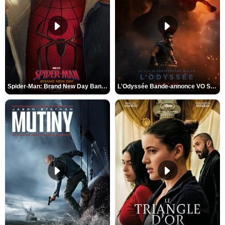
Spider-Man: Brand New Day Bande-annonce VO STFR
L'Odyssée Bande-annonce VO STFR