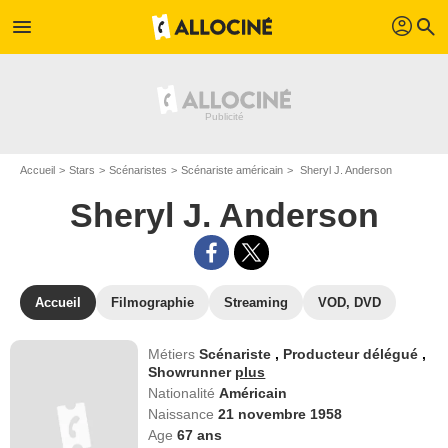
profil
menu
search
Accueil
Stars
Scénaristes
Scénariste américain
Sheryl J. Anderson
Sheryl J. Anderson
Accueil
Filmographie
Streaming
VOD, DVD
Métiers
Scénariste
,
Producteur délégué
,
Showrunner
plus
Nationalité
Américain
Naissance
21 novembre 1958
Age
67
ans