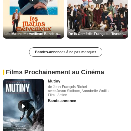
Les Matins merveilleux Bande-annonce VF
De la Comédie-Française Teaser VF
Bandes-annonces à ne pas manquer
Films Prochainement au Cinéma
Mutiny
de Jean-François Richet
avec Jason Statham, Annabelle Wallis
Film - Action
Bande-annonce