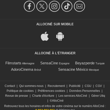
ALLOCINÉ SUR MOBILE
ALLOCINÉ À L'ÉTRANGER
Filmstarts
SensaCine
Beyazperde
Allemagne
Espagne
Turquie
AdoroCinema
Sensacine México
Brésil
Mexique
Contact
|
Qui sommes-nous
|
Recrutement
|
Publicité
|
CGU
|
CGV
|
Politique de cookies
|
Préférences cookies
|
Données Personnelles
|
Revue de presse
|
Charte d'écriture
|
Les services AlloCiné
|
Gérer Utiq
|
©AlloCiné
Retrouvez tous les horaires et infos de votre cinéma sur le numéro AlloCiné :