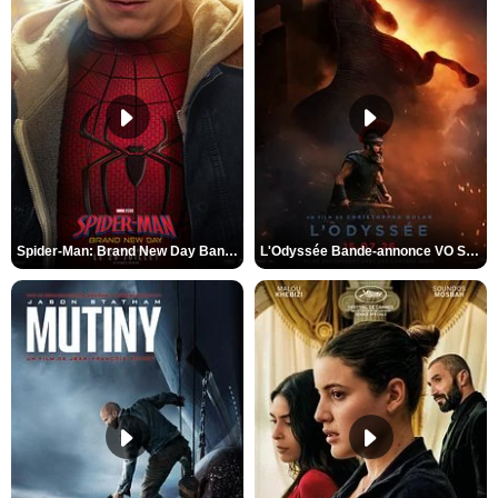
Spider-Man: Brand New Day Bande-annonce VO STFR
L'Odyssée Bande-annonce VO STFR