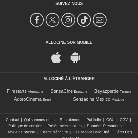
SUIVEZ-NOUS
ALLOCINÉ SUR MOBILE
ALLOCINÉ À L'ÉTRANGER
Filmstarts
SensaCine
Beyazperde
Allemagne
Espagne
Turquie
AdoroCinema
Sensacine México
Brésil
Mexique
Contact
|
Qui sommes-nous
|
Recrutement
|
Publicité
|
CGU
|
CGV
|
Politique de cookies
|
Préférences cookies
|
Données Personnelles
|
Revue de presse
|
Charte d'écriture
|
Les services AlloCiné
|
Gérer Utiq