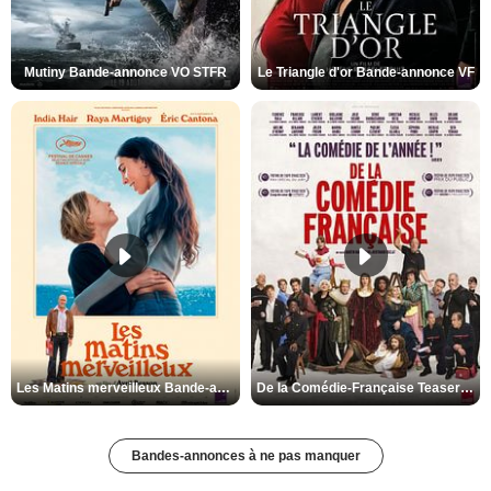
Mutiny Bande-annonce VO STFR
Le Triangle d'or Bande-annonce VF
Les Matins merveilleux Bande-annonce VF
De la Comédie-Française Teaser VF
Bandes-annonces à ne pas manquer