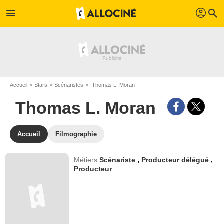
profil
menu
search
Accueil
Stars
Scénaristes
Thomas L. Moran
Thomas L. Moran
Accueil
Filmographie
Métiers
Scénariste
,
Producteur délégué
,
Producteur