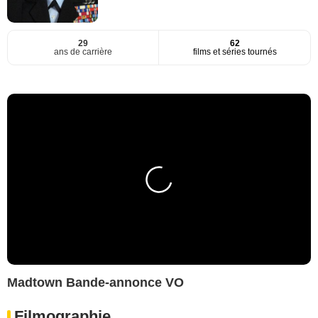
29
62
ans de carrière
films et séries tournés
Madtown Bande-annonce VO
Filmographie