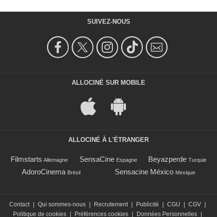
SUIVEZ-NOUS
ALLOCINÉ SUR MOBILE
ALLOCINÉ À L'ÉTRANGER
Filmstarts
SensaCine
Beyazperde
Allemagne
Espagne
Turquie
AdoroCinema
Sensacine México
Brésil
Mexique
Contact
|
Qui sommes-nous
|
Recrutement
|
Publicité
|
CGU
|
CGV
|
Politique de cookies
|
Préférences cookies
|
Données Personnelles
|