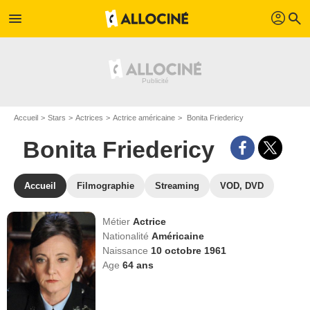
profil
menu
search
Accueil
Stars
Actrices
Actrice américaine
Bonita Friedericy
Bonita Friedericy
Accueil
Filmographie
Streaming
VOD, DVD
Métier
Actrice
Nationalité
Américaine
Naissance
10 octobre 1961
Age
64
ans