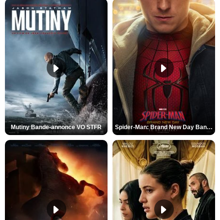
Mutiny Bande-annonce VO STFR
Spider-Man: Brand New Day Bande-annonce VO STFR