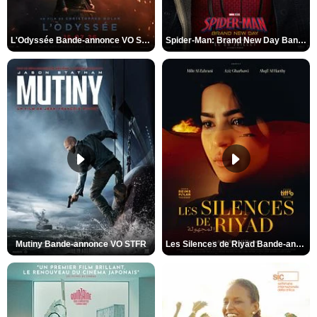
L'Odyssée Bande-annonce VO STFR
Spider-Man: Brand New Day Bande-annonce VO STFR
Mutiny Bande-annonce VO STFR
Les Silences de Riyad Bande-annonce VO STFR