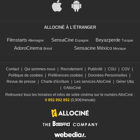
ALLOCINÉ À L'ÉTRANGER
Filmstarts
SensaCine
Beyazperde
Allemagne
Espagne
Turquie
AdoroCinema
Sensacine México
Brésil
Mexique
Contact
|
Qui sommes-nous
|
Recrutement
|
Publicité
|
CGU
|
CGV
|
Politique de cookies
|
Préférences cookies
|
Données Personnelles
|
Revue de presse
|
Charte d'écriture
|
Les services AlloCiné
|
Gérer Utiq
|
©AlloCiné
Retrouvez tous les horaires et infos de votre cinéma sur le numéro AlloCiné :
0 892 892 892
(0,90€/minute)