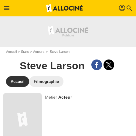
profil
menu
search
Accueil
Stars
Acteurs
Steve Larson
Steve Larson
Accueil
Filmographie
Métier
Acteur