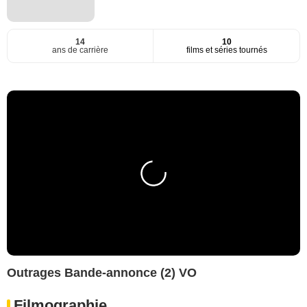
14
10
ans de carrière
films et séries tournés
Outrages Bande-annonce (2) VO
Filmographie