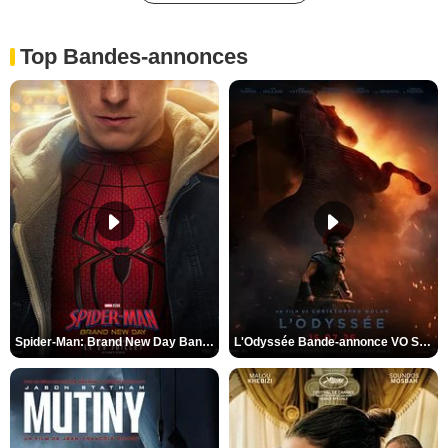
Top Bandes-annonces
Spider-Man: Brand New Day Bande-annonce VO STFR
L'Odyssée Bande-annonce VO STFR