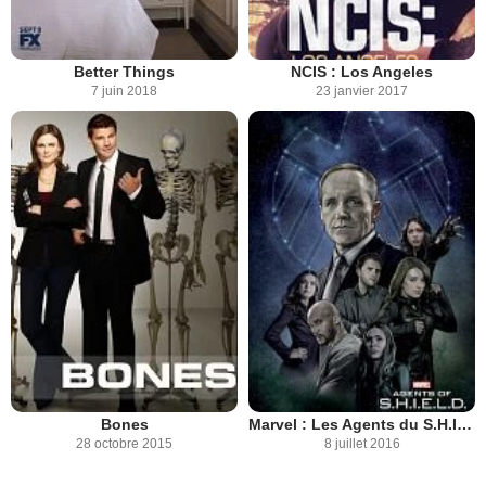
Better Things
NCIS : Los Angeles
7 juin 2018
23 janvier 2017
Bones
Marvel : Les Agents du S.H.I.E.L.D.
28 octobre 2015
8 juillet 2016