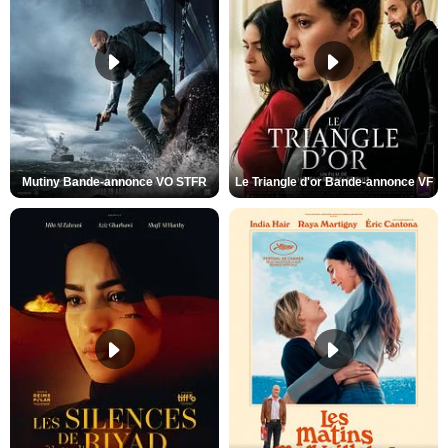
Mutiny Bande-annonce VO STFR
Le Triangle d'or Bande-annonce VF