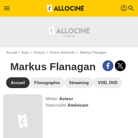
profil
menu
search
Accueil
Stars
Acteurs
Acteur américain
Markus Flanagan
Markus Flanagan
Accueil
Filmographie
Streaming
VOD, DVD
Métier
Acteur
Nationalité
Américain