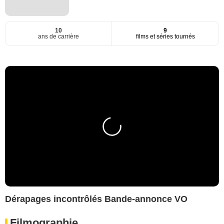
10
9
ans de carrière
films et séries tournés
Dérapages incontrôlés Bande-annonce VO
Filmographie