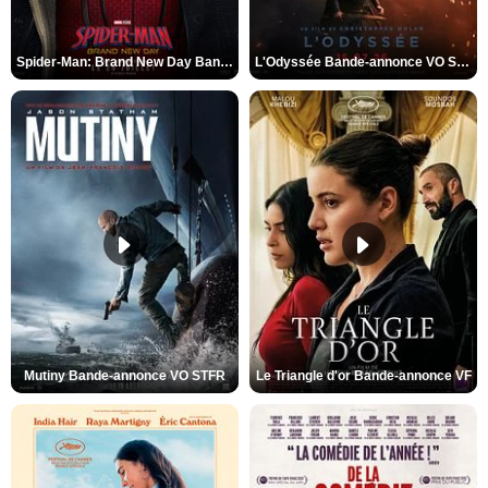
Spider-Man: Brand New Day Bande-annonce VO STFR
L'Odyssée Bande-annonce VO STFR
Mutiny Bande-annonce VO STFR
Le Triangle d'or Bande-annonce VF