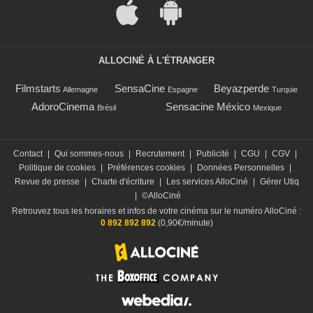
ALLOCINÉ À L'ÉTRANGER
Filmstarts
SensaCine
Beyazperde
Allemagne
Espagne
Turquie
AdoroCinema
Sensacine México
Brésil
Mexique
Contact
|
Qui sommes-nous
|
Recrutement
|
Publicité
|
CGU
|
CGV
|
Politique de cookies
|
Préférences cookies
|
Données Personnelles
|
Revue de presse
|
Charte d'écriture
|
Les services AlloCiné
|
Gérer Utiq
|
©AlloCiné
Retrouvez tous les horaires et infos de votre cinéma sur le numéro AlloCiné :
0 892 892 892
(0,90€/minute)