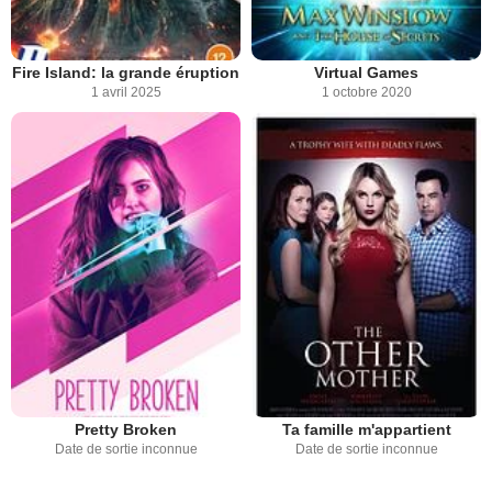
Fire Island: la grande éruption
Virtual Games
1 avril 2025
1 octobre 2020
Pretty Broken
Ta famille m'appartient
Date de sortie inconnue
Date de sortie inconnue