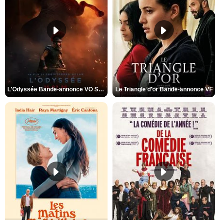
L'Odyssée Bande-annonce VO STFR
Le Triangle d'or Bande-annonce VF