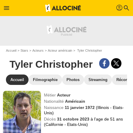
profil
menu
search
Accueil
Stars
Acteurs
Acteur américain
Tyler Christopher
Tyler Christopher
Accueil
Filmographie
Photos
Streaming
Récompe
Métier
Acteur
Nationalité
Américain
Naissance
11 janvier 1972
(Illinois - Etats-
Unis)
Décès
31 octobre 2023
à l'age de 51 ans
(Californie - Etats-Unis)