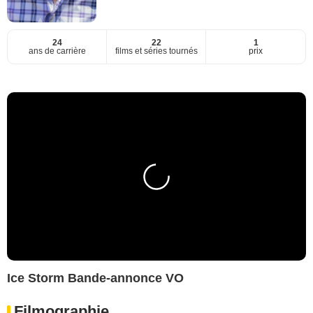
24
22
1
ans de carrière
films et séries tournés
prix
Ice Storm Bande-annonce VO
Filmographie