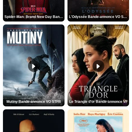
Spider-Man: Brand New Day Bande-annonce VO STFR
L'Odyssée Bande-annonce VO STFR
Mutiny Bande-annonce VO STFR
Le Triangle d'or Bande-annonce VF