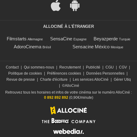
ALLOCINÉ À L'ÉTRANGER
Filmstarts
SensaCine
Beyazperde
Allemagne
Espagne
Turquie
AdoroCinema
Sensacine México
Brésil
Mexique
Contact
|
Qui sommes-nous
|
Recrutement
|
Publicité
|
CGU
|
CGV
|
Politique de cookies
|
Préférences cookies
|
Données Personnelles
|
Revue de presse
|
Charte d'écriture
|
Les services AlloCiné
|
Gérer Utiq
|
©AlloCiné
Retrouvez tous les horaires et infos de votre cinéma sur le numéro AlloCiné :
0 892 892 892
(0,90€/minute)