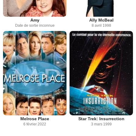
Amy
Ally McBeal
Date de sortie inconnue
8 avril 1998
Melrose Place
Star Trek: Insurrection
6 février 2022
3 mars 1999