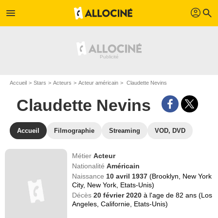
profil
menu
search
Accueil
Stars
Acteurs
Acteur américain
Claudette Nevins
Claudette Nevins
Accueil
Filmographie
Streaming
VOD, DVD
Métier
Acteur
Nationalité
Américain
Naissance
10 avril 1937
(Brooklyn, New York
City, New York, Etats-Unis)
Décès
20 février 2020
à l'age de 82 ans (Los
Angeles, Californie, Etats-Unis)