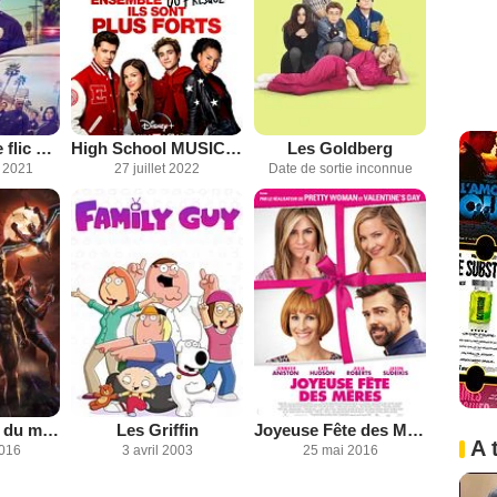
The Rookie : le flic de Los Angeles
High School MUSICAL : la Comédie Musicale, la SERIE
Les Goldberg
 2021
27 juillet 2022
Date de sortie inconnue
Batman se fait du mauvais sang
Les Griffin
Joyeuse Fête des Mères
A 
2016
3 avril 2003
25 mai 2016