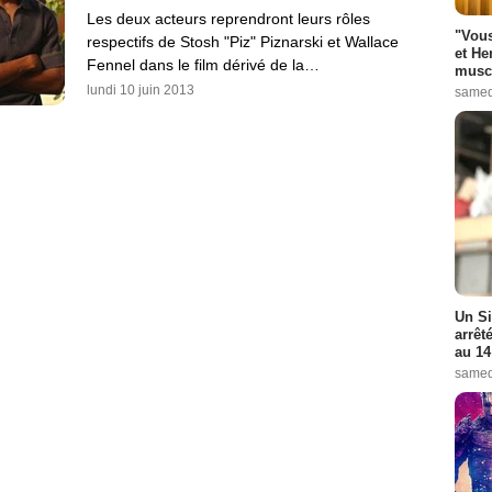
Les deux acteurs reprendront leurs rôles
"Vous
respectifs de Stosh "Piz" Piznarski et Wallace
et He
Fennel dans le film dérivé de la…
muscl
lundi 10 juin 2013
samed
Un Si
arrêt
au 14
samed