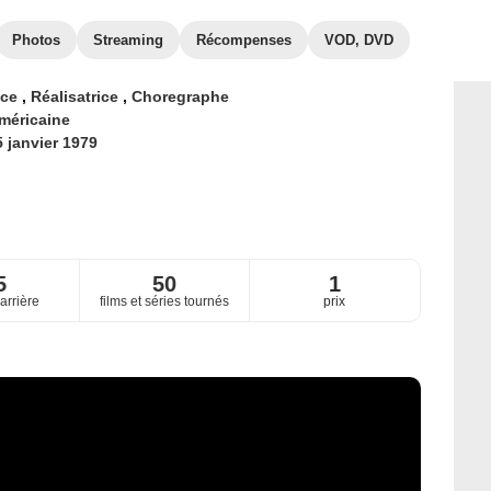
Photos
Streaming
Récompenses
VOD, DVD
ice
,
Réalisatrice
,
Choregraphe
méricaine
5 janvier 1979
5
50
1
arrière
films et séries tournés
prix