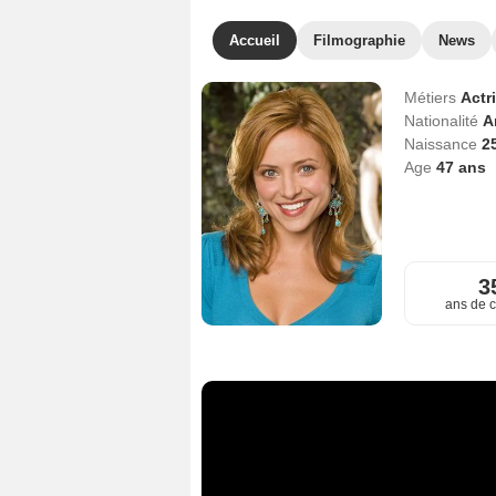
Accueil
Filmographie
News
Métiers
Actr
Nationalité
A
Naissance
2
Age
47
ans
3
ans de c