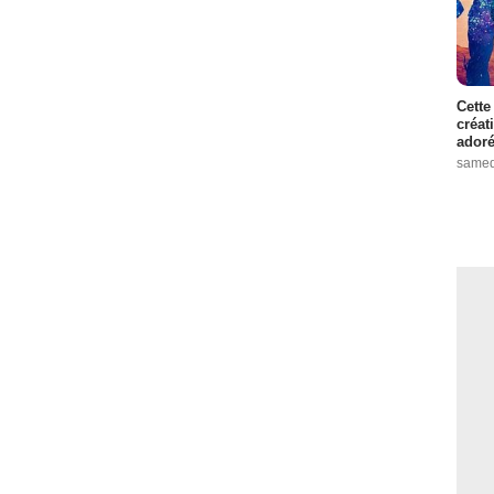
Cette
créat
adoré
samed