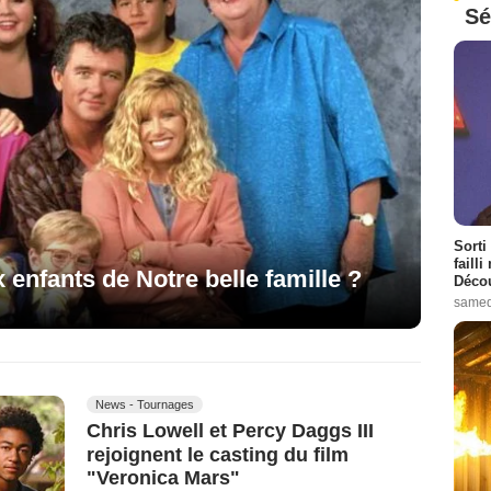
Sé
Sorti
failli
 enfants de Notre belle famille ?
Décou
samed
News - Tournages
Chris Lowell et Percy Daggs III
rejoignent le casting du film
"Veronica Mars"