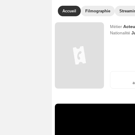
Accueil
Filmographie
Streami
Métier
Acteu
Nationalité
J
a