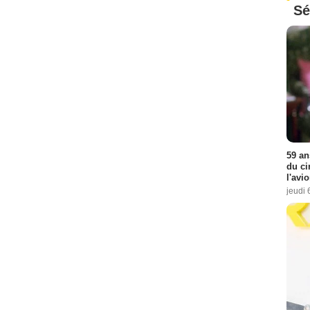
Sé
59 an
du ci
l'avi
jeudi 