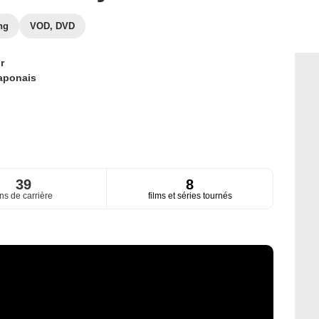
ng
VOD, DVD
r
aponais
39
8
ns de carrière
films et séries tournés