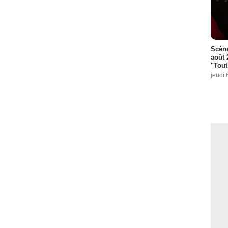
Scène
août 
"Tout
jeudi 