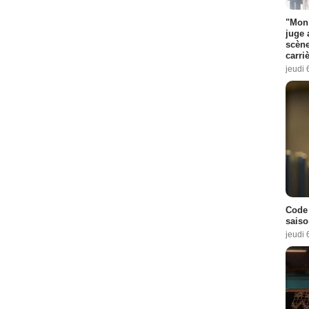
"Mon 
juge 
scène
carri
jeudi 
Code 
saiso
jeudi 