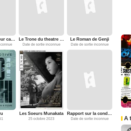
Frère aîné, soeur cadette
Le Trone du theatre no
Le Roman de Genji
inconnue
Date de sortie inconnue
Date de sortie inconnue
yu
Les Soeurs Munakata
Rapport sur la conduite du professeur Ishinaka
A 
51
25 octobre 2023
Date de sortie inconnue