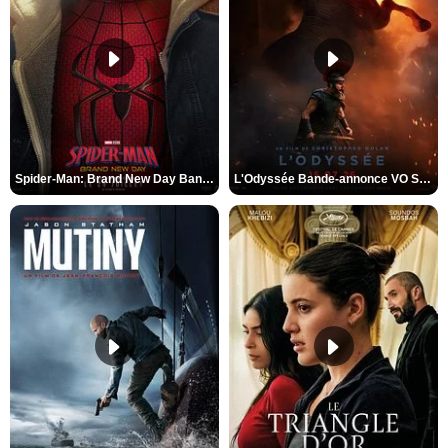
Spider-Man: Brand New Day Bande-annonce VO STFR
L'Odyssée Bande-annonce VO STFR