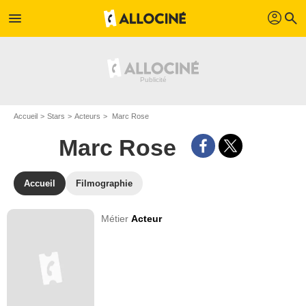
profil
menu
search
Accueil
Stars
Acteurs
Marc Rose
Marc Rose
Accueil
Filmographie
Métier
Acteur