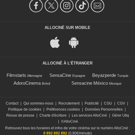
ALLOCINÉ SUR MOBILE
ALLOCINÉ À L'ÉTRANGER
Filmstarts
SensaCine
Beyazperde
Allemagne
Espagne
Turquie
AdoroCinema
Sensacine México
Brésil
Mexique
Contact
|
Qui sommes-nous
|
Recrutement
|
Publicité
|
CGU
|
CGV
|
Politique de cookies
|
Préférences cookies
|
Données Personnelles
|
Revue de presse
|
Charte d'écriture
|
Les services AlloCiné
|
Gérer Utiq
|
©AlloCiné
Retrouvez tous les horaires et infos de votre cinéma sur le numéro AlloCiné :
0 892 892 892
(0,90€/minute)