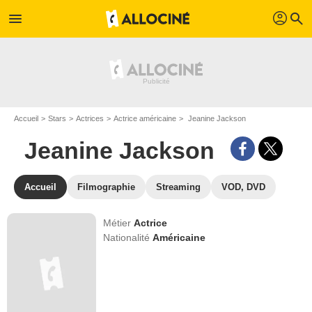
profil
menu
search
Accueil
Stars
Actrices
Actrice américaine
Jeanine Jackson
Jeanine Jackson
Accueil
Filmographie
Streaming
VOD, DVD
Métier
Actrice
Nationalité
Américaine