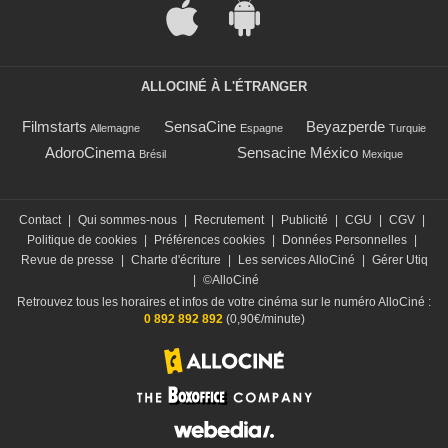
ALLOCINÉ À L'ÉTRANGER
Filmstarts
SensaCine
Beyazperde
Allemagne
Espagne
Turquie
AdoroCinema
Sensacine México
Brésil
Mexique
Contact
|
Qui sommes-nous
|
Recrutement
|
Publicité
|
CGU
|
CGV
|
Politique de cookies
|
Préférences cookies
|
Données Personnelles
|
Revue de presse
|
Charte d'écriture
|
Les services AlloCiné
|
Gérer Utiq
|
©AlloCiné
Retrouvez tous les horaires et infos de votre cinéma sur le numéro AlloCiné :
0 892 892 892
(0,90€/minute)