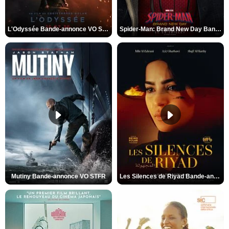
L'Odyssée Bande-annonce VO STFR
Spider-Man: Brand New Day Bande-annonce VO STFR
Mutiny Bande-annonce VO STFR
Les Silences de Riyad Bande-annonce VO STFR