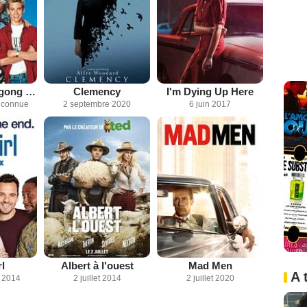
Sauvés par le gong (1989)
Clemency
I'm Dying Up Here
inconnue
2 septembre 2020
6 juin 2017
l
Albert à l'ouest
Mad Men
A 
 2014
2 juillet 2014
2 juillet 2020