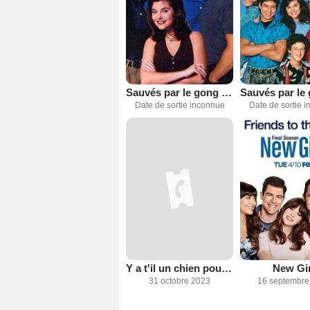
Sauvés par le gong : les années lycée
Date de sortie inconnue
Date de sortie 
Y a t'il un chien pour conduire le traîneau ?
New Gir
31 octobre 2023
16 septembre