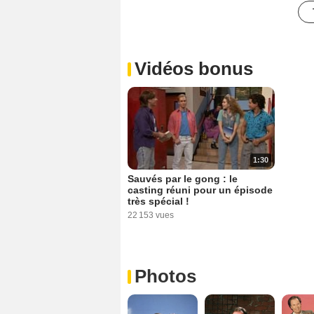
Vidéos bonus
1:30
Sauvés par le gong : le
casting réuni pour un épisode
très spécial !
22 153 vues
Photos