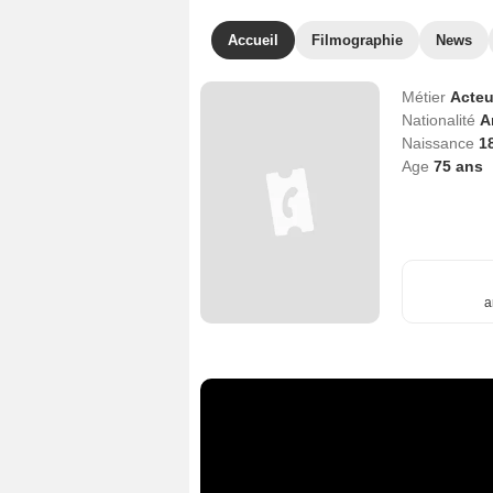
Accueil
Filmographie
News
Métier
Acteu
Nationalité
A
Naissance
1
Age
75
ans
a