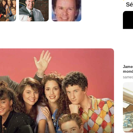
Sé
James
monde
samed