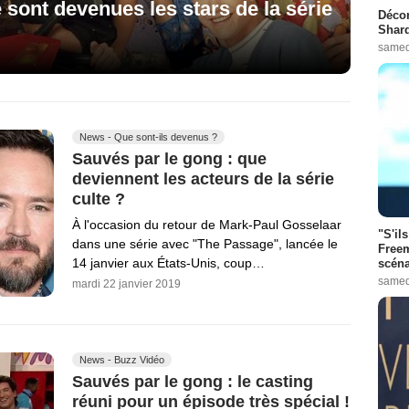
 sont devenues les stars de la série
Décon
Shard
samed
News - Que sont-ils devenus ?
Sauvés par le gong : que
deviennent les acteurs de la série
culte ?
À l'occasion du retour de Mark-Paul Gosselaar
"S'il
dans une série avec "The Passage", lancée le
Freem
14 janvier aux États-Unis, coup…
scéna
samed
mardi 22 janvier 2019
News - Buzz Vidéo
Sauvés par le gong : le casting
réuni pour un épisode très spécial !