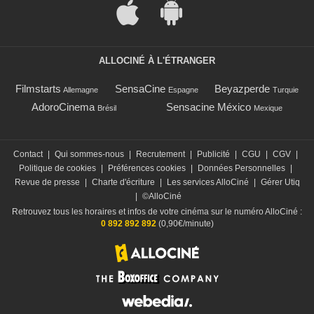
ALLOCINÉ À L'ÉTRANGER
Filmstarts
SensaCine
Beyazperde
Allemagne
Espagne
Turquie
AdoroCinema
Sensacine México
Brésil
Mexique
Contact
|
Qui sommes-nous
|
Recrutement
|
Publicité
|
CGU
|
CGV
|
Politique de cookies
|
Préférences cookies
|
Données Personnelles
|
Revue de presse
|
Charte d'écriture
|
Les services AlloCiné
|
Gérer Utiq
|
©AlloCiné
Retrouvez tous les horaires et infos de votre cinéma sur le numéro AlloCiné :
0 892 892 892
(0,90€/minute)