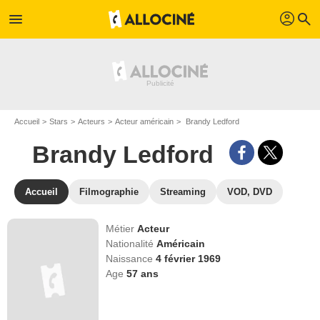
profil
menu
search
Accueil
Stars
Acteurs
Acteur américain
Brandy Ledford
Brandy Ledford
Accueil
Filmographie
Streaming
VOD, DVD
Métier
Acteur
Nationalité
Américain
Naissance
4 février 1969
Age
57
ans