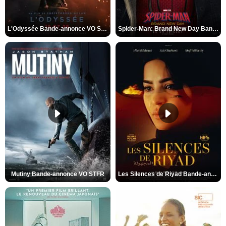
L'Odyssée Bande-annonce VO STFR
Spider-Man: Brand New Day Bande-annonce VO STFR
Mutiny Bande-annonce VO STFR
Les Silences de Riyad Bande-annonce VO STFR