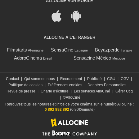
ALLOCINÉ SUR MOBILE
ALLOCINÉ À L'ÉTRANGER
Filmstarts
SensaCine
Beyazperde
Allemagne
Espagne
Turquie
AdoroCinema
Sensacine México
Brésil
Mexique
Contact
|
Qui sommes-nous
|
Recrutement
|
Publicité
|
CGU
|
CGV
|
Politique de cookies
|
Préférences cookies
|
Données Personnelles
|
Revue de presse
|
Charte d'écriture
|
Les services AlloCiné
|
Gérer Utiq
|
©AlloCiné
Retrouvez tous les horaires et infos de votre cinéma sur le numéro AlloCiné :
0 892 892 892
(0,90€/minute)