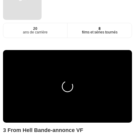
20
8
ans de carrière
films et séries tournés
3 From Hell Bande-annonce VF