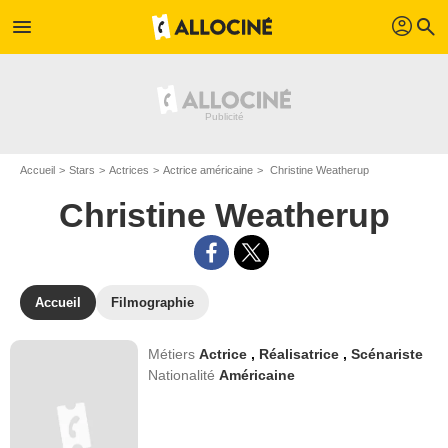
profil
menu
search
Accueil
Stars
Actrices
Actrice américaine
Christine Weatherup
Christine Weatherup
Accueil
Filmographie
Métiers
Actrice
,
Réalisatrice
,
Scénariste
Nationalité
Américaine