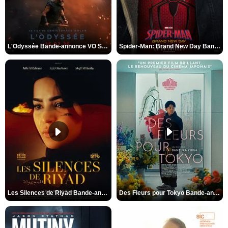
L'Odyssée Bande-annonce VO STFR
Spider-Man: Brand New Day Bande-annonce VO STFR
Les Silences de Riyad Bande-annonce VO STFR
Des Fleurs pour Tokyo Bande-annonce VO STFR