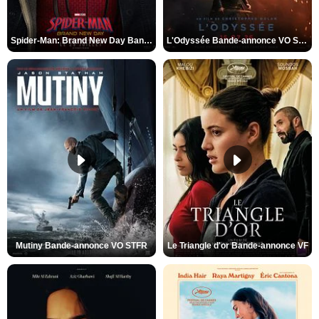
Spider-Man: Brand New Day Bande-annonce VO STFR
L'Odyssée Bande-annonce VO STFR
Mutiny Bande-annonce VO STFR
Le Triangle d'or Bande-annonce VF