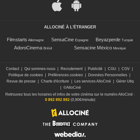
ALLOCINÉ À L'ÉTRANGER
Filmstarts
SensaCine
Beyazperde
Allemagne
Espagne
Turquie
AdoroCinema
Sensacine México
Brésil
Mexique
Contact
|
Qui sommes-nous
|
Recrutement
|
Publicité
|
CGU
|
CGV
|
Politique de cookies
|
Préférences cookies
|
Données Personnelles
|
Revue de presse
|
Charte d'écriture
|
Les services AlloCiné
|
Gérer Utiq
|
©AlloCiné
Retrouvez tous les horaires et infos de votre cinéma sur le numéro AlloCiné :
0 892 892 892
(0,90€/minute)