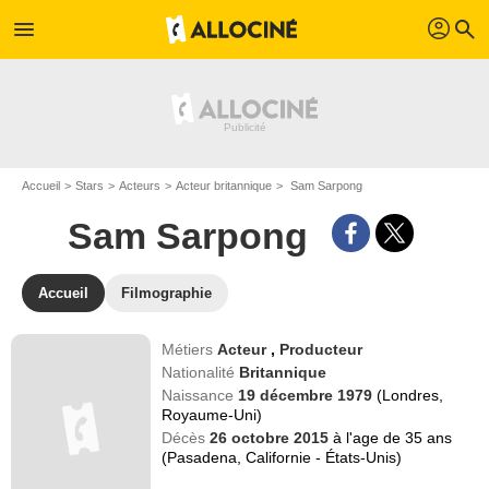
profil
menu
search
Accueil
Stars
Acteurs
Acteur britannique
Sam Sarpong
Sam Sarpong
Accueil
Filmographie
Métiers
Acteur
,
Producteur
Nationalité
Britannique
Naissance
19 décembre 1979
(Londres,
Royaume-Uni)
Décès
26 octobre 2015
à l'age de 35 ans
(Pasadena, Californie - États-Unis)