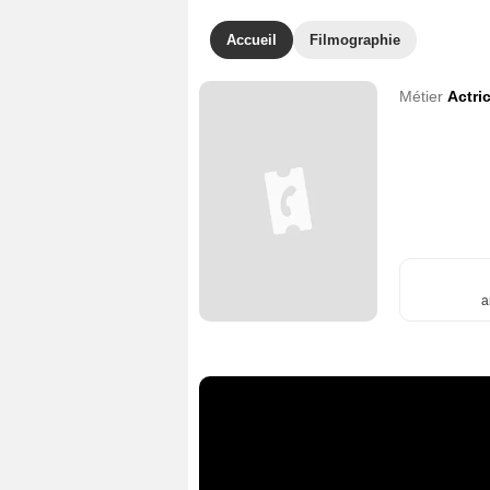
Accueil
Filmographie
Métier
Actri
a