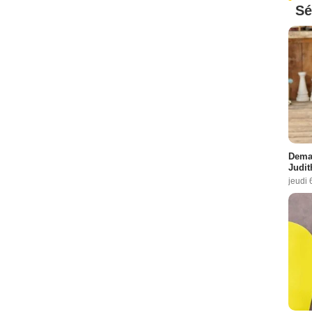
Sé
Demai
Judit
jeudi 