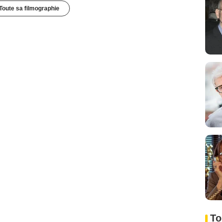
Toute sa filmographie
To