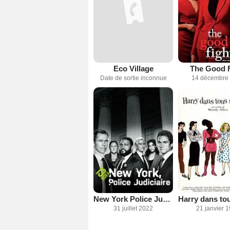
Eco Village
The Good F
Date de sortie inconnue
14 décembre
New York Police Judiciaire
31 juillet 2022
21 janvier 