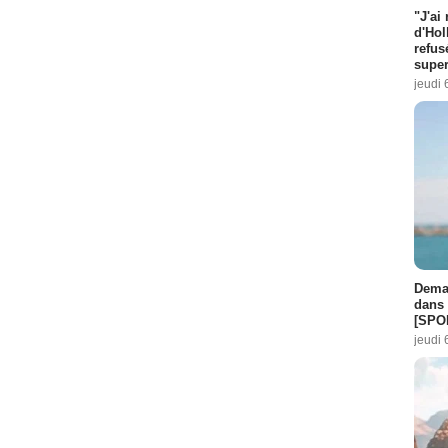
"J'ai
d'Hol
refus
super
jeudi 
Demai
dans 
[SPO
jeudi 