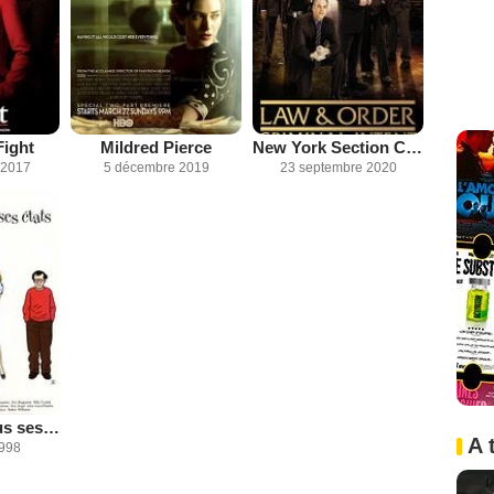
ight
Mildred Pierce
New York Section Criminelle
 2017
5 décembre 2019
23 septembre 2020
Harry dans tous ses états
A 
1998