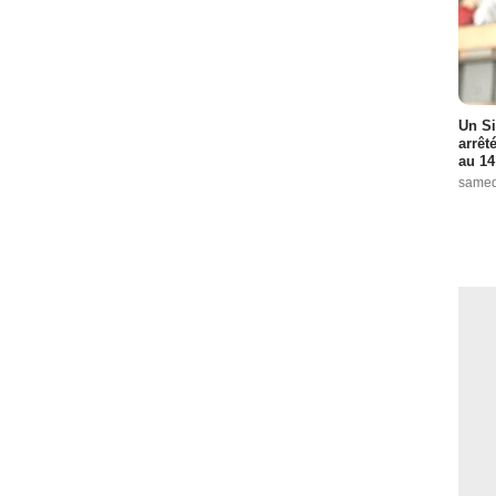
Un Si
arrêt
au 14
samed