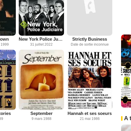
rown
New York Police Judiciaire
Strictly Business
 1999
31 juillet 2022
Date de sortie inconnue
ories
September
Hannah et ses soeurs
A 
89
9 mars 1988
21 mai 1986