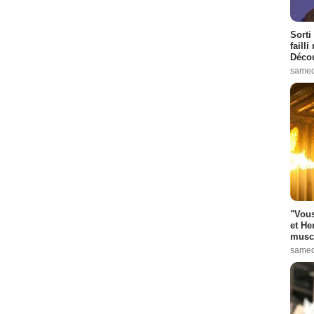
Sorti
failli
Décou
samed
"Vous
et He
muscl
samed