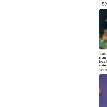
Sé
"Les 
c’est
tous 
a été 
samed