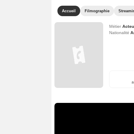
Accueil
Filmographie
Streami
Métier
Acteu
Nationalité
A
a