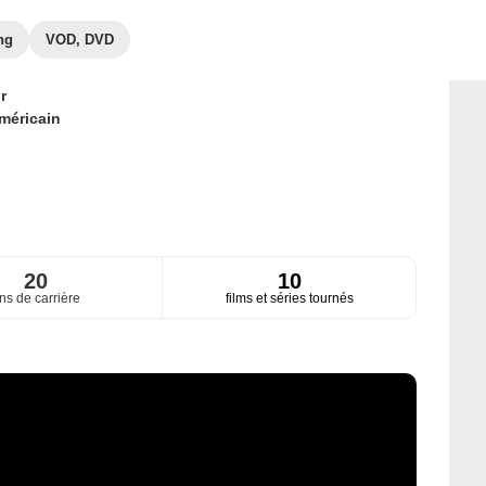
ng
VOD, DVD
r
méricain
20
10
ns de carrière
films et séries tournés