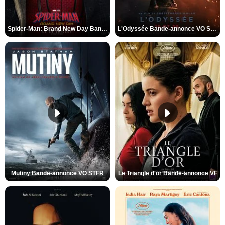
Spider-Man: Brand New Day Bande-annonce VO STFR
L'Odyssée Bande-annonce VO STFR
Mutiny Bande-annonce VO STFR
Le Triangle d'or Bande-annonce VF