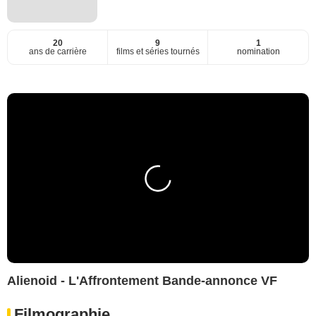
20
9
1
ans de carrière
films et séries tournés
nomination
Alienoid - L'Affrontement Bande-annonce VF
Filmographie