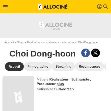
profil
menu
search
Accueil
Stars
Réalisateurs
Réalisateur sud-coréen
Choi Dong-hoon
Choi Dong-hoon
Accueil
Filmographie
Streaming
Récompenses
V
Métiers
Réalisateur
,
Scénariste
,
Producteur
plus
Nationalité
Sud-coréen