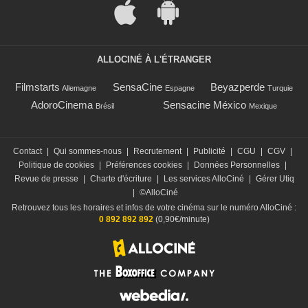
ALLOCINÉ À L'ÉTRANGER
Filmstarts
SensaCine
Beyazperde
Allemagne
Espagne
Turquie
AdoroCinema
Sensacine México
Brésil
Mexique
Contact
|
Qui sommes-nous
|
Recrutement
|
Publicité
|
CGU
|
CGV
|
Politique de cookies
|
Préférences cookies
|
Données Personnelles
|
Revue de presse
|
Charte d'écriture
|
Les services AlloCiné
|
Gérer Utiq
|
©AlloCiné
Retrouvez tous les horaires et infos de votre cinéma sur le numéro AlloCiné :
0 892 892 892
(0,90€/minute)