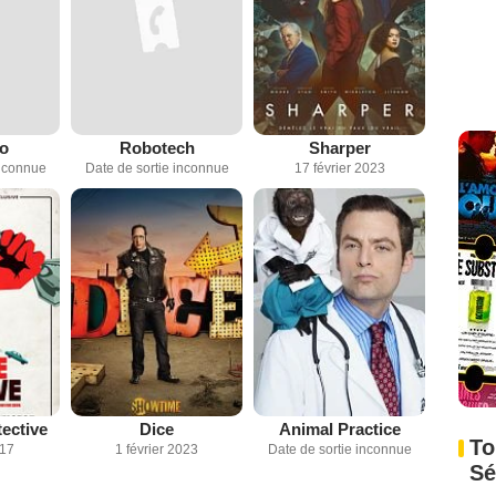
o
Robotech
Sharper
inconnue
Date de sortie inconnue
17 février 2023
ective
Dice
Animal Practice
To
017
1 février 2023
Date de sortie inconnue
Sé