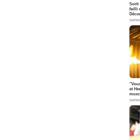
Sorti
failli
Décou
samed
"Vous
et He
muscl
samed