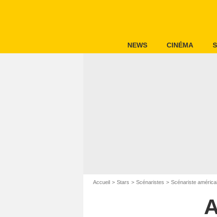
NEWS
CINÉMA
S
Accueil
Stars
Scénaristes
Scénariste américa
A