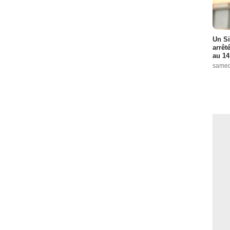
Un Si
arrêt
au 14
samed