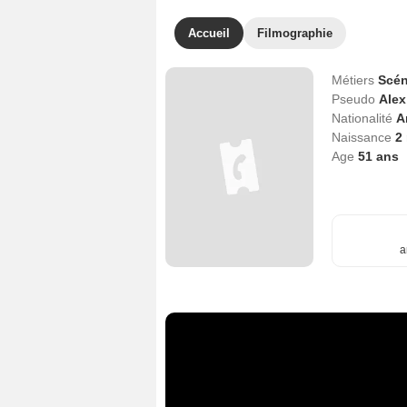
Accueil
Filmographie
Métiers
Scén
Pseudo
Alex
Nationalité
A
Naissance
2
Age
51
ans
a