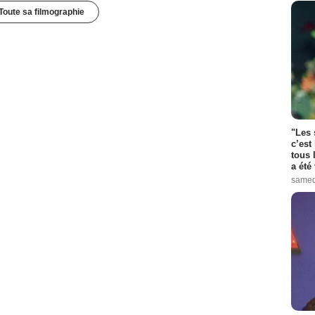
Toute sa filmographie
"Les 
c’est
tous 
a été 
samed