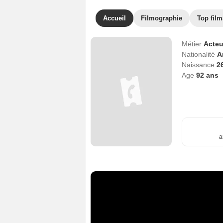
Accueil
Filmographie
Top film
Métier
Acteu
Nationalité
A
Naissance
2
Age
92
ans
a