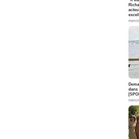
Richa
acteu
excel
mercr
Demai
dans 
[SPO
mercr