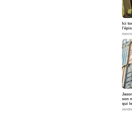
Ici t
l'épi
mercr
Jason
son n
qui le
vendre