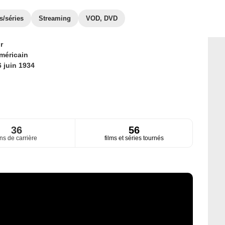
s/séries
Streaming
VOD, DVD
r
méricain
6 juin 1934
36
56
ns de carrière
films et séries tournés