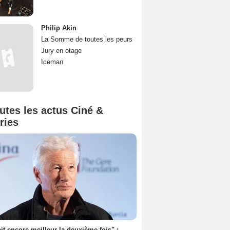
Philip Akin
La Somme de toutes les peurs
Jury en otage
Iceman
utes les actus Ciné &
ries
tait encore meilleur la deuxième fois" :