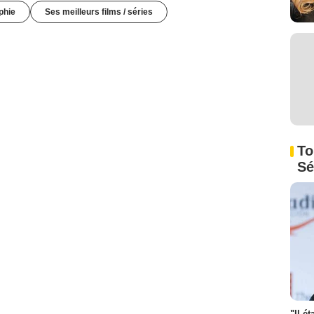
phie
Ses meilleurs films / séries
To
Sé
"Il é