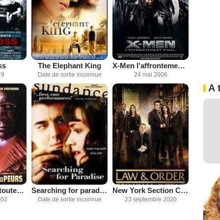
ss
The Elephant King
X-Men l'affrontement final
19
Date de sortie inconnue
24 mai 2006
A 
La Somme de toutes les peurs
Searching for paradise
New York Section Criminelle
002
Date de sortie inconnue
23 septembre 2020