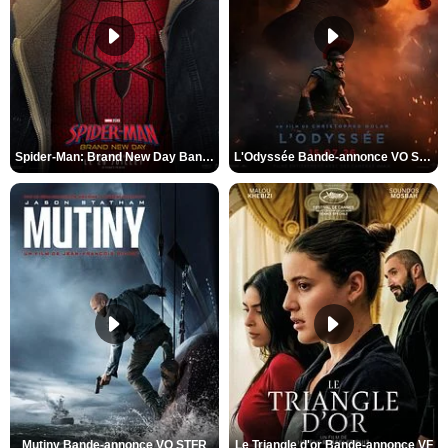
Spider-Man: Brand New Day Bande-annonce VO STFR
L'Odyssée Bande-annonce VO STFR
Mutiny Bande-annonce VO STFR
Le Triangle d'or Bande-annonce VF