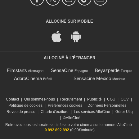
ALLOCINÉ SUR MOBILE
ALLOCINÉ À L'ÉTRANGER
Filmstarts
SensaCine
Beyazperde
Allemagne
Espagne
Turquie
AdoroCinema
Sensacine México
Brésil
Mexique
Contact
|
Qui sommes-nous
|
Recrutement
|
Publicité
|
CGU
|
CGV
|
Politique de cookies
|
Préférences cookies
|
Données Personnelles
|
Revue de presse
|
Charte d'écriture
|
Les services AlloCiné
|
Gérer Utiq
|
©AlloCiné
Retrouvez tous les horaires et infos de votre cinéma sur le numéro AlloCiné :
0 892 892 892
(0,90€/minute)