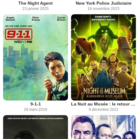
The Night Agent
New York Police Judiciaire
23 janvier 2025
16 novembre 2023
9-1-1
La Nuit au Musée : le retour de Kahmunrah
28 mars 2019
9 décembre 2022