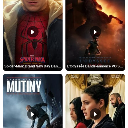
Spider-Man: Brand New Day Bande-annonce VO STFR
L'Odyssée Bande-annonce VO STFR