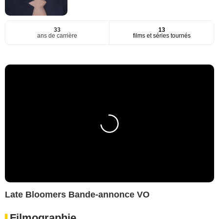
33
13
ans de carrière
films et séries tournés
Late Bloomers Bande-annonce VO
Filmographie