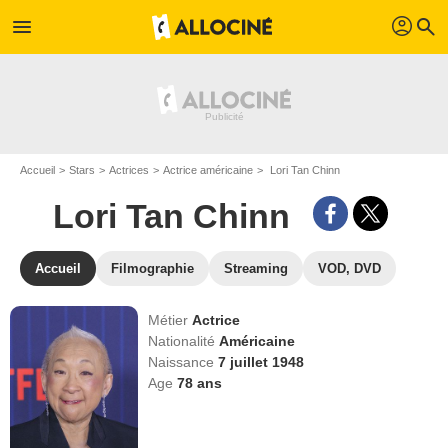
profil
menu
search
Accueil
Stars
Actrices
Actrice américaine
Lori Tan Chinn
Lori Tan Chinn
Accueil
Filmographie
Streaming
VOD, DVD
Métier
Actrice
Nationalité
Américaine
Naissance
7 juillet 1948
Age
78
ans