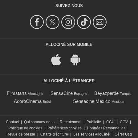
SUIVEZ-NOUS
ALLOCINÉ SUR MOBILE
ALLOCINÉ À L'ÉTRANGER
Filmstarts
SensaCine
Beyazperde
Allemagne
Espagne
Turquie
AdoroCinema
Sensacine México
Brésil
Mexique
Contact
|
Qui sommes-nous
|
Recrutement
|
Publicité
|
CGU
|
CGV
|
Politique de cookies
|
Préférences cookies
|
Données Personnelles
|
Revue de presse
|
Charte d'écriture
|
Les services AlloCiné
|
Gérer Utiq