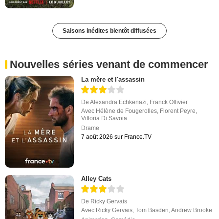
Saisons inédites bientôt diffusées
Nouvelles séries venant de commencer
La mère et l'assassin
De
Alexandra Echkenazi
,
Franck Ollivier
Avec
Hélène de Fougerolles
,
Florent Peyre
,
Vittoria Di Savoia
Drame
7 août 2026 sur France.TV
Alley Cats
De
Ricky Gervais
Avec
Ricky Gervais
,
Tom Basden
,
Andrew Brooke