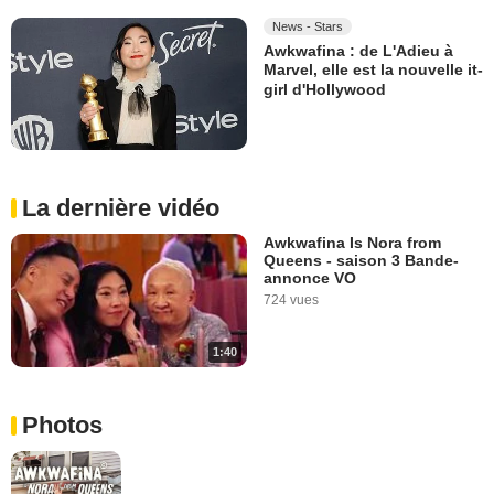
News - Stars
Awkwafina : de L'Adieu à
Marvel, elle est la nouvelle it-
girl d'Hollywood
La dernière vidéo
Awkwafina Is Nora from
Queens - saison 3 Bande-
annonce VO
724 vues
1:40
Photos