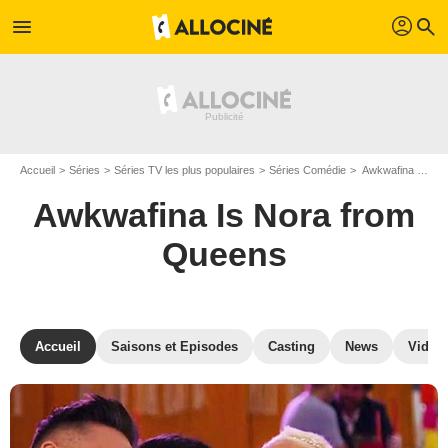
profil
menu
search
Accueil
Séries
Séries TV les plus populaires
Séries Comédie
Awkwafina Is Nora from Queens
Awkwafina Is Nora from
Queens
Accueil
Saisons et Episodes
Casting
News
Vidéo