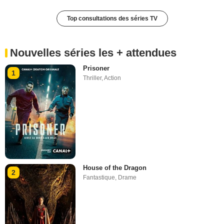
Top consultations des séries TV
Nouvelles séries les + attendues
Prisoner
1
Thriller
,
Action
House of the Dragon
2
Fantastique
,
Drame