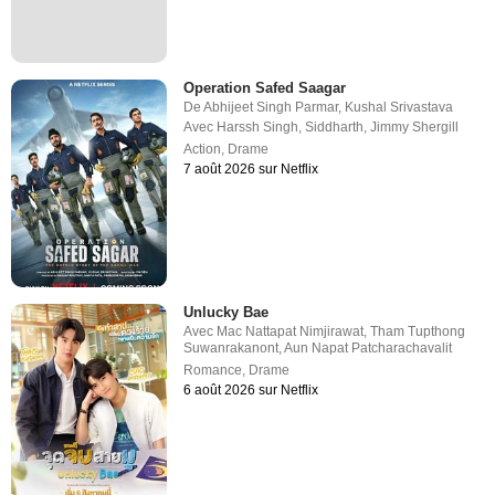
Operation Safed Saagar
De
Abhijeet Singh Parmar
,
Kushal Srivastava
Avec
Harssh Singh
,
Siddharth
,
Jimmy Shergill
Action
,
Drame
7 août 2026 sur Netflix
Unlucky Bae
Avec
Mac Nattapat Nimjirawat
,
Tham Tupthong
Suwanrakanont
,
Aun Napat Patcharachavalit
Romance
,
Drame
6 août 2026 sur Netflix