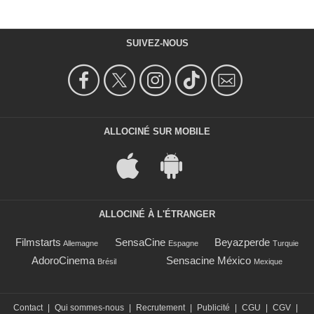
SUIVEZ-NOUS
ALLOCINÉ SUR MOBILE
ALLOCINÉ À L'ÉTRANGER
Filmstarts
SensaCine
Beyazperde
Allemagne
Espagne
Turquie
AdoroCinema
Sensacine México
Brésil
Mexique
Contact
|
Qui sommes-nous
|
Recrutement
|
Publicité
|
CGU
|
CGV
|