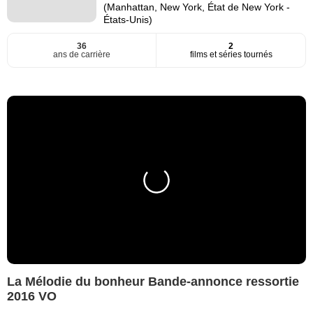
(Manhattan, New York, État de New York -
États-Unis)
36
2
ans de carrière
films et séries tournés
La Mélodie du bonheur Bande-annonce ressortie
2016 VO