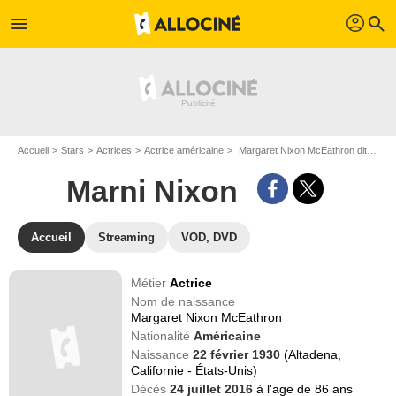
profil
menu
search
Accueil
Stars
Actrices
Actrice américaine
Margaret Nixon McEathron dit Marni Nixon
Marni Nixon
Accueil
Streaming
VOD, DVD
Métier
Actrice
Nom de naissance
Margaret Nixon McEathron
Nationalité
Américaine
Naissance
22 février 1930
(Altadena,
Californie - États-Unis)
Décès
24 juillet 2016
à l'age de 86 ans