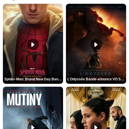
Spider-Man: Brand New Day Bande-annonce VO STFR
L'Odyssée Bande-annonce VO STFR