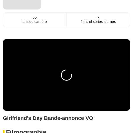
22
7
ans de carrière
films et séries tournés
Girlfriend's Day Bande-annonce VO
Filmographie