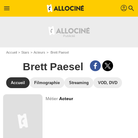
profil
menu
search
Accueil
Stars
Acteurs
Brett Paesel
Brett Paesel
Accueil
Filmographie
Streaming
VOD, DVD
Métier
Acteur