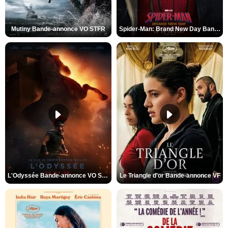
Mutiny Bande-annonce VO STFR
Spider-Man: Brand New Day Bande-annonce VO STFR
L'Odyssée Bande-annonce VO STFR
Le Triangle d'or Bande-annonce VF