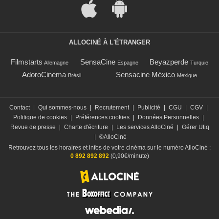
ALLOCINÉ À L'ÉTRANGER
Filmstarts
SensaCine
Beyazperde
Allemagne
Espagne
Turquie
AdoroCinema
Sensacine México
Brésil
Mexique
Contact
|
Qui sommes-nous
|
Recrutement
|
Publicité
|
CGU
|
CGV
|
Politique de cookies
|
Préférences cookies
|
Données Personnelles
|
Revue de presse
|
Charte d'écriture
|
Les services AlloCiné
|
Gérer Utiq
|
©AlloCiné
Retrouvez tous les horaires et infos de votre cinéma sur le numéro AlloCiné :
0 892 892 892
(0,90€/minute)