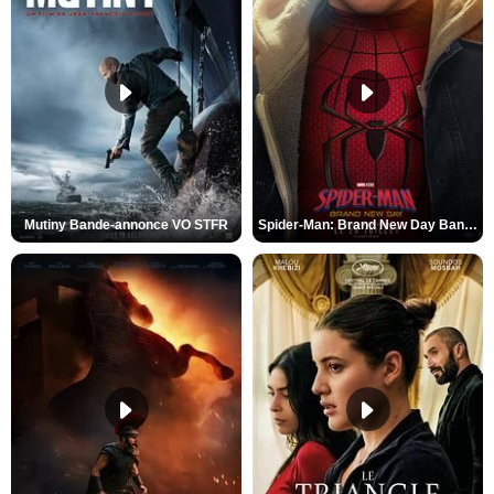
Mutiny Bande-annonce VO STFR
Spider-Man: Brand New Day Bande-annonce VO STFR