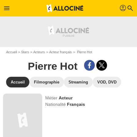
profil
menu
search
Accueil
Stars
Acteurs
Acteur français
Pierre Hot
Pierre Hot
Accueil
Filmographie
Streaming
VOD, DVD
Métier
Acteur
Nationalité
Français