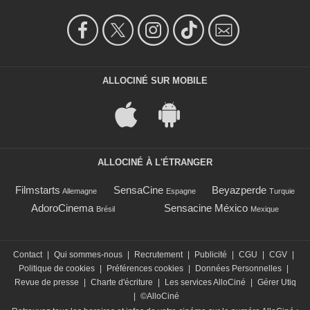
ALLOCINÉ SUR MOBILE
ALLOCINÉ À L'ÉTRANGER
Filmstarts
SensaCine
Beyazperde
Allemagne
Espagne
Turquie
AdoroCinema
Sensacine México
Brésil
Mexique
Contact
|
Qui sommes-nous
|
Recrutement
|
Publicité
|
CGU
|
CGV
|
Politique de cookies
|
Préférences cookies
|
Données Personnelles
|
Revue de presse
|
Charte d'écriture
|
Les services AlloCiné
|
Gérer Utiq
|
©AlloCiné