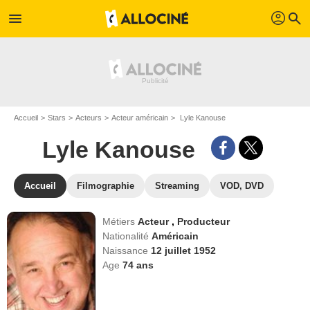
profil
menu
search
Accueil
Stars
Acteurs
Acteur américain
Lyle Kanouse
Lyle Kanouse
Accueil
Filmographie
Streaming
VOD, DVD
Métiers
Acteur
,
Producteur
Nationalité
Américain
Naissance
12 juillet 1952
Age
74
ans