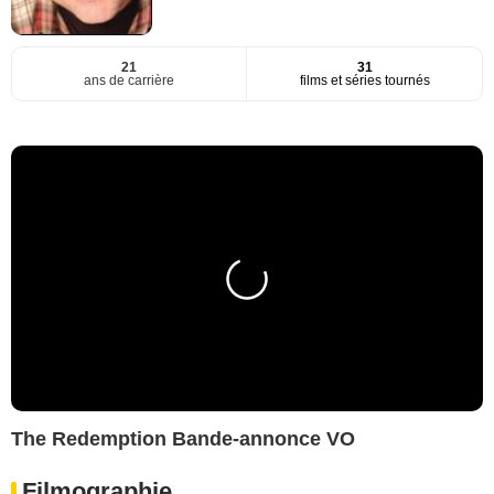
21
31
ans de carrière
films et séries tournés
The Redemption Bande-annonce VO
Filmographie