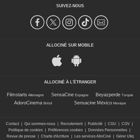
SUIVEZ-NOUS
ALLOCINÉ SUR MOBILE
ALLOCINÉ À L'ÉTRANGER
Filmstarts
SensaCine
Beyazperde
Allemagne
Espagne
Turquie
AdoroCinema
Sensacine México
Brésil
Mexique
Contact
|
Qui sommes-nous
|
Recrutement
|
Publicité
|
CGU
|
CGV
|
Politique de cookies
|
Préférences cookies
|
Données Personnelles
|
Revue de presse
|
Charte d'écriture
|
Les services AlloCiné
|
Gérer Utiq