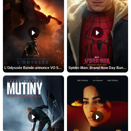
L'Odyssée Bande-annonce VO STFR
Spider-Man: Brand New Day Bande-annonce VO STFR