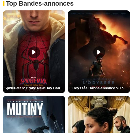
Top Bandes-annonces
Spider-Man: Brand New Day Bande-annonce VO STFR
L'Odyssée Bande-annonce VO STFR