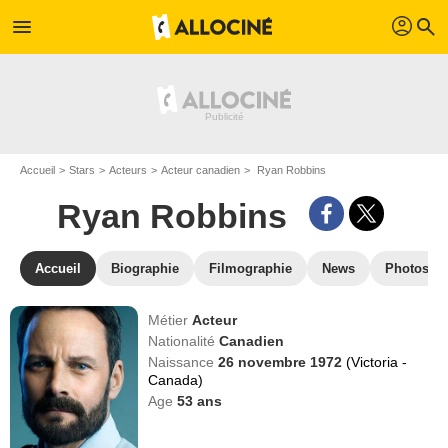
profil
menu
search
Accueil
Stars
Acteurs
Acteur canadien
Ryan Robbins
Ryan Robbins
Accueil
Biographie
Filmographie
News
Photos
Métier
Acteur
Nationalité
Canadien
Naissance
26 novembre 1972
(Victoria -
Canada)
Age
53
ans